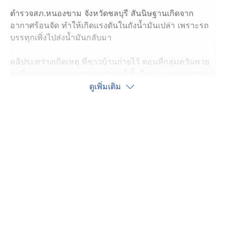
ตำรวจสภ.หนองขาม จังหวัดชลบุรี สันนิษฐานเกิดจาก
อากาศร้อนจัด ทำให้เกิดแรงดันในถังน้ำมันเปล่า เพราะรถ
บรรทุกเพิ่งไปส่งน้ำมันกลับมา
คลิประหว่างเกิดเหตุ ที่ชาวบ้านถ่ายไว้ ตอนที่กลุ่มควันพวย
พุ่งขึ้นมาจากลานจอดรถบรรทุก ที่เห็นไกล ๆ ห่างจากชุมชน
บ้านเรือนของชาวบ้าน ในพื้นที่หนองขาม อำเภอศรีราชา
ดูเพิ่มเติม
จังหวัดชลบุรี เสียงดังสนั่นกึกก้อง ช่วง 20.00 น. เมื่อคืน
ที่เกิดเหตุ พบซากรถบรรทุกน้ำมัน 18 ล้อ พังเสียหายยับเยิน
จากแรงระเบิด ตัวถังน้ำมันขนาด 50,000 ลิตร ฉีกขาดเหลือ
แต่เศษซากของถังเหล็ก
คนงานที่พักอยู่ในพื้นที่ลานจอดรถบรรทุกน้ำมันเล่าว่ารถ
บรรทุกคันดังกล่าวเพิ่งไปส่งน้ำมัน กลับมาเข้ามาจอดภายใน
ลานจอด ระหว่างนั้นไม่มีใครไปยุ่งเกี่ยว แต่จู่ๆ ก็ได้ยินเสียง
ระเบิดดังสนั่นหวั่นไหว พอหันมาอีกทีก็พบว่าตัวถังน้ำมันลอย
กระเด็นขี้นไปบนฟ้า แล้วตกลงมากระแทกพื้น