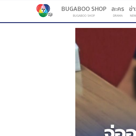
BUGABOO SHOP
ละคร
ข่
BUGABOO SHOP
DRAMA
NEW