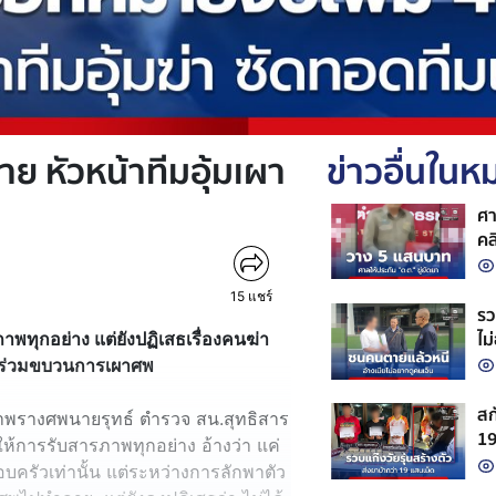
าย หัวหน้าทีมอุ้มเผา
ข่าวอื่นใน
ศา
คล
15
แชร์
รว
ไม
าพทุกอย่าง แต่ยังปฏิเสธเรื่องคนฆ่า
่าร่วมขบวนการเผาศพ
สก
อำพรางศพนายรุทธ์ ตำรวจ สน.สุทธิสาร
19
ด้ให้การรับสารภาพทุกอย่าง อ้างว่า แค่
จั
บครัวเท่านั้น แต่ระหว่างการลักพาตัว