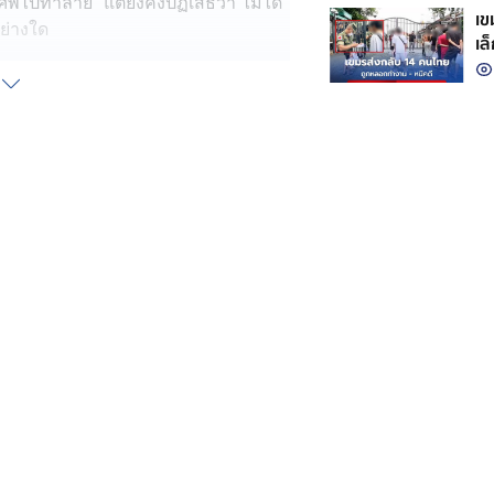
นำศพไปทำลาย แต่ยังคงปฏิเสธว่า ไม่ได้
เขมร
ย่างใด
เล
กั
ปสอบปากคำเพิ่มเติมผู้ต้องหาในคดีที่
ีการเปลี่ยนแปลงคำให้การหรือไม่ หลัง
มขบวนการในการช่วยเผาอำพรางศพอีก 4
พยานหลักฐาน เพื่อดำเนินการขออำนาจ
 ค่อนข้างแน่ชัดว่า ทั้ง 4 คนที่ถูก
ำพรางเท่านั้น ไม่น่ามีส่วนรู้เห็นกับ
์น่าจะอยู่ในกลุ่มผู้ต้องหาที่ถูกจับกุมได้
ับในประเด็นดังกล่าว