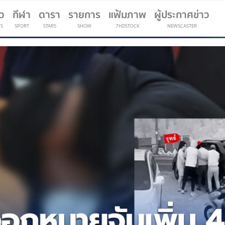
าว
กีฬา
ดารา
รายการ
แฟ้มภาพ
ผู้ประกาศข่าว
S
SPORT
STARS
SHOW
7HDSTOCK
NEWSCASTER
(current)