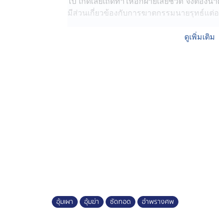
ไป เกิดเลยเถิดทำให้อีกฝ่ายเสียชีวิต จึงต้อง
มีส่วนเกี่ยวข้องกับการฆาตกรรมนายรุทธ์แต่อ
ซึ่งในวันจันทร์นี้ ทางพนักงานสอบสวนจะเข้าไ
ดูเพิ่มเติม
ถูกฝากขังในเรือนจำก่อนหน้านี้ เพื่อดูว่าจะม
จากที่หัวหน้าขบวนการอุ้มถูกจับกุมแล้ว
ส่วนที่นายอาร์ตได้ให้การซัดทอดถึงผู้ร่ว
รายนั้น เบื้องต้นอยู่ในระหว่างการรวบรวม
ศาลออกหมายจับเพิ่มเติมต่อไป แต่จากคำให้การ
ให้การซัดทอดเพิ่มเติม เป็นเพียงแค่ทีมนำศพไปอ
การเสียชีวิต จึงคาดว่า ผู้ที่ลงมือฆ่าฆ่านายรุทธ
ก่อนหน้านี้ แต่ตอนนี้ยังไม่มีใครให้การยอมร
อุ้มเผา
อุ้มฆ่า
ซัดทอด
อำพรางศพ