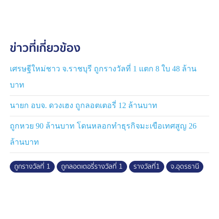
ทำงานที่ จ.สมุทรสาคร หลายสิบๆ ปีแล้ว จะกลับมาช่วง
สงกรานต์ หลังรู้ข่าวว่าพี่สาวถูกหวยรางวัลที่ 1 ดีใจมาก
เดี๋ยวพี่สาวก็มาเยี่ยม ฝากความคิดถึงพี่สาวขอให้ร่ำๆ รวยๆ
ข่าวที่เกี่ยวข้อง
ต่อไป และขอให้ถูกอีกหลายๆ ล้านขึ้นไปอีก จะอยู่เฝ้าเรือน
เฝ้าซานให้อย่างนี้แหละ
เศรษฐีใหม่ชาว จ.ราชบุรี ถูกรางวัลที่ 1 แตก 8 ใบ 48 ล้าน
บาท
นายก อบจ. ดวงเฮง ถูกลอตเตอรี่ 12 ล้านบาท
ถูกหวย 90 ล้านบาท โดนหลอกทำธุรกิจมะเขือเทศสูญ 26
ล้านบาท
ถูกรางวัลที่ 1
ถูกลอตเตอรี่รางวัลที่ 1
รางวัลที่1
จ.อุดรธานี