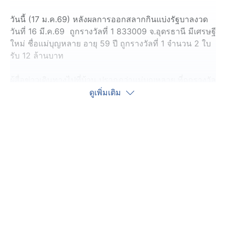
วันนี้ (17 ม.ค.69) หลังผลการออกสลากกินแบ่งรัฐบาลงวด
วันที่ 16 มี.ค.69 ถูกรางวัลที่ 1 833009 จ.อุดรธานี มีเศรษฐี
ใหม่ ชื่อแม่บุญหลาย อายุ 59 ปี ถูกรางวัลที่ 1 จำนวน 2 ใบ
รับ 12 ล้านบาท
ผู้สื่อข่าวเดินทางไปที่บ้าน ปรากฎว่าแม่บุญหลาย ที่ถูกรางวัล
ไม่อยู่ ไปทำงานอยู่ จ.สมุทรสาคร พบเพียงนายสมชาย อายุ
ดูเพิ่มเติม
56 ปี น้องชายแม่บุญหลาย ทั้งนี้ได้วีดีโอคอลไปให้พูดคุยกับ
'แม่บุญหลาย'
ปรากฏว่า เจ้าตัวกำลังไปขึ้นเงินที่สำนักงานกินแบ่งรัฐบาล
เพื่อขึ้นเงินรางวัลที่ 1 โดยแม่บุญหลาย กล่าวสั้น ๆ ว่า กำลัง
มาขึ้นเงินที่กองสลากฯ พอดี ส่วนเลขนี้เป็นเลขที่ชอบมา 09
และติดตามซื้อมาตลอด รู้ข่าวถูกรางวัลที่ 1 แทบช็อกพากัน
ดีใจทั้งครอบครัวเลยพากันมาขึ้นเงินในวันนี้ ก่อนที่แม่บุญ
หลายจะขอตัวไปขึ้นเงินทันที
ด้านน้องชาย ได้เผยอีกว่า แม่บุญหลาย เป็นพี่สาวคนที่ 2 ไป