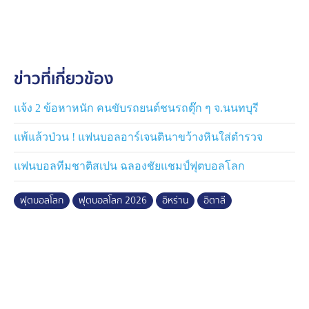
ข่าวที่เกี่ยวข้อง
แจ้ง 2 ข้อหาหนัก คนขับรถยนต์ชนรถตุ๊ก ๆ จ.นนทบุรี
แพ้แล้วป่วน ! แฟนบอลอาร์เจนตินาขว้างหินใส่ตำรวจ
แฟนบอลทีมชาติสเปน ฉลองชัยแชมป์ฟุตบอลโลก
ฟุตบอลโลก
ฟุตบอลโลก 2026
อิหร่าน
อิตาลี