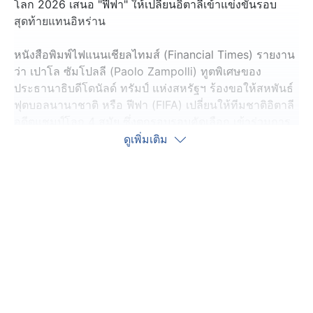
โลก 2026 เสนอ "ฟีฟา" ให้เปลี่ยนอิตาลีเข้าแข่งขันรอบ
สุดท้ายแทนอิหร่าน
หนังสือพิมพ์ไฟแนนเชียลไทมส์ (Financial Times) รายงาน
ว่า เปาโล ซัมโปลลี (Paolo Zampolli) ทูตพิเศษของ
ประธานาธิบดีโดนัลด์ ทรัมป์ แห่งสหรัฐฯ ร้องขอให้สหพันธ์
ฟุตบอลนานาชาติ หรือ ฟีฟา (FIFA) เปลี่ยนให้ทีมชาติอิตาลี
อดีตแชมป์โลก 4 สมัย ซึ่งตกรอบรอบคัดเลือก เข้าร่วมการ
แข่งขันรอบสุดท้าย ฟุตบอลโลกปี 2026 ซึ่งสหรัฐฯ เป็นเจ้า
ดูเพิ่มเติม
ภาพร่วมกับเม็กซิโกและแคนาดา แทนทีมชาติอิหร่าน โดย
ก่อนหน้านี้ ประธานาธิบดีทรัมป์เคยระบุว่าทีมชาติอิหร่าน
ควรถอนตัวจากฟุตบอลโลกรอบสุดท้าย ด้วยเหตุผลด้าน
ความปลอดภัยของทีมอิหร่านเอง
ขณะที่ ทางการอิหร่านยังไม่ยืนยันชัดเจนว่าจะเข้าร่วม
ฟุตบอลโลกรอบสุดท้าย ซึ่งจะเริ่มในวันที่ 11 มิถุนายนนี้ หรือ
ไม่ แต่ก่อนหน้านี้ได้เรียกร้องไปยังฟีฟาเพื่อขอเปลี่ยนสนาม
แข่งขันจากในสหรัฐฯ ไปแข่งที่เม็กซิโกแทน