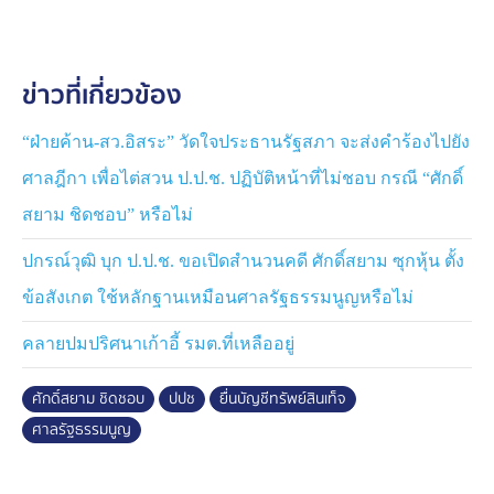
คำวินิจฉัยว่าผิดก็จะส่งผลให้ถูก "ตัดสิทธิ์ทางการเมืองตลอด
ชีวิต"
ข่าวที่เกี่ยวข้อง
จนกระทั่งวันที่ 8 กันยายน 2568 ป.ป.ช. ยกคำร้องดังกล่าว
ทั้งที่ก่อนหน้านี้ศาลรัฐธรรมนูญเคยมีคำวินิจฉัยออกมาแล้ว
“ฝ่ายค้าน-สว.อิสระ” วัดใจประธานรัฐสภา จะส่งคำร้องไปยัง
ล่าสุด เมื่อวาน (23 เม.ย.) ป.ป.ช. ได้เผยแพร่เอกสารชี้แจง
ศาลฎีกา เพื่อไต่สวน ป.ป.ช. ปฏิบัติหน้าที่ไม่ชอบ กรณี “ศักดิ์
ข้อเท็จจริงเกี่ยวกับเรื่องดังกล่าว สาระสำคัญ คือ ป.ป.ช. ยัง
สยาม ชิดชอบ” หรือไม่
ฟังไม่ได้ว่า นายศักดิ์สยาม จงใจยื่นบัญชีเท็จ ส่วนการใช้
อำนาจหน้าที่เอื้อประโยชน์ให้ "ห้างหุ้นส่วนจำกัด บุรีเจริญ
ปกรณ์วุฒิ บุก ป.ป.ช. ขอเปิดสำนวนคดี ศักดิ์สยาม ซุกหุ้น ตั้ง
คอนสตรัคชั่น" ก็ไม่พบพฤติการณ์ฝ่าฝืนกฎหมาย หรือใช้
ข้อสังเกต ใช้หลักฐานเหมือนศาลรัฐธรรมนูญหรือไม่
อำนาจแทรกแซง รวมไปถึงมติของ ป.ป.ช. ก็เป็นคนละ
ประเด็นกับคำวินิจฉัยของศาลรัฐธรรมนูญ
คลายปมปริศนาเก้าอี้ รมต.ที่เหลืออยู่
โดยรายละเอียดในเอกสารชี้แจงระบุว่า นายศักดิ์สยาม ยื่น
ศักดิ์สยาม ชิดชอบ
ปปช
ยื่นบัญชีทรัพย์สินเท็จ
บัญชีแสดงรายการทรัพย์สินต่อ ป.ป.ช. 6 ครั้ง โดยไม่ปรากฏ
ศาลรัฐธรรมนูญ
รายการเงินลงทุนมูลค่า 119 ล้าน 5 แสนบาท ซึ่งในข้อเท็จ
จริง นายศักดิ์สยาม จดทะเบียนโอนเงินลงทุนให้ "นาย ศ."
เสร็จสิ้น ก่อนเข้ารับตำแหน่ง จึงไม่ได้นำรายการหุ้นมาแสดง