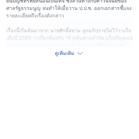
ยื่นบัญชีทรัพย์สินอันเป็นเท็จ ซึ่งสวนทางกับคำวินิจฉัยของ
ศาลรัฐธรรมนูญ จนทำให้เมื่อวาน ป.ป.ช. ออกเอกสารชี้แจง
รายละเอียดถึงเรื่องดังกล่าว
เรื่องนี้เริ่มต้นมาจาก นายศักดิ์สยาม ถูกอภิปรายไม่ไว้วางใจ
เมื่อปี 2565 ว่าเกี่ยวข้องกับ "ห้างหุ้นส่วนจำกัด บุรีเจริญคอน
สตรัคชั่น" จนกระทั่ง สส.ฝ่ายค้าน มีการเข้าชื่อยื่นร้องต่อ
ศาลรัฐธรรมนูญ และศาลฯ มีมติเอกฉันท์เมื่อ 17 มกราคม
ดูเพิ่มเติม
2567 ว่า ความเป็นรัฐมนตรีของ นายศักดิ์สยาม สิ้นสุดลง
เพราะปกปิดบัญชีทรัพย์สินและหนี้สินอันเป็นเท็จ
ในช่วงเวลาเดียวกัน สส.ฝ่ายค้านในขณะนั้น ได้ยื่นเรื่องให้
ป.ป.ช. ตรวจสอบอีก การตรวจสอบของ ป.ป.ช. มีประเด็น
สำคัญ คือ นายศักดิ์สยาม จงใจปกปิดหรือแสดงรายการ
ทรัพย์สิน/หนี้สินเป็นเท็จต่อ ป.ป.ช. หรือไม่ ? และตรวจสอบ
มาตรฐานจริยธรรมว่ามีการฝ่าฝืนหรือไม่
ซึ่งหากพบว่ามีมูลความผิด เรื่องจะถูกส่งให้ศาลฎีกาแผนก
คดีอาญาของผู้ดำรงตำแหน่งทางการเมืองดำเนินคดี และมี