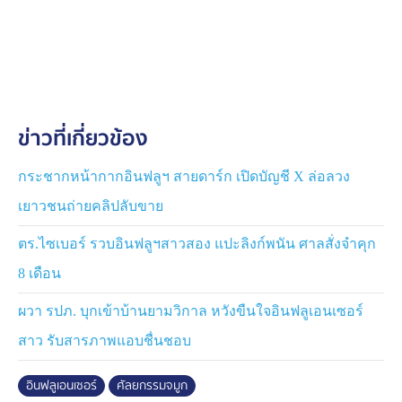
เหตุผลเพราะการเลาะเอากระดูกอ่อนซี่โครงมาใช้จำเป็น
ต้องเลาะออกจากกระดูกซี่โครงรอบข้างโดยไม่ให้ทะลุ
เข้าไปในปอดหรือโดนเส้นเลือดซึ่งมีโอกาสเกิดขึ้นได้
แน่นอนหากไม่ชำนาญ
ในกรณีที่มีการขาดของเยื่อหุ้มปอดระหว่างเลาะกระดูก
ข่าวที่เกี่ยวข้อง
ซี่โครงหากเนื้อปอดไม่ฉีกขาด แบบนี้พอรักษาได้โดยไม่
อันตรายเท่าไร
กระชากหน้ากากอินฟลูฯ สายดาร์ก เปิดบัญชี X ล่อลวง
ในทางกลับกัน หากขาดทั้งเยื่อหุ้มปอดและเนื้อปอดด้วยอันนี้
เยาวชนถ่ายคลิปลับขาย
เรื่องใหญ่แล้วเพราะต้องใส่ท่อระบายอากาศช่วยทันทีเหตุผล
เพราะเกิดสภาวะปอดรั่วทำให้อากาศที่หายใจเข้าไปออกมา
ตร.ไซเบอร์ รวบอินฟลูฯสาวสอง แปะลิงก์พนัน ศาลสั่งจำคุก
ทางรูรั่วทางเนื้อปอดได้ ซึ่งตรงนี้อันตรายถึงชีวิตได้เลย
8 เดือน
นี่ยังไม่นับปัญหาเลือดออกในช่องปอดหากเลาะซี่โครงไม่
ผวา รปภ. บุกเข้าบ้านยามวิกาล หวังขืนใจอินฟลูเอนเซอร์
ชำนาญพอ ก็มีโอกาสโดนเส้นเลือดขาดได้ ซึ่งเป็นปัญหาที่
สาว รับสารภาพแอบชื่นชอบ
ร้ายแรง อาจอันตรายถึงชีวิตได้อีกเช่นกัน
อินฟลูเอนเซอร์
ศัลยกรรมจมูก
การเลาะกระดูกอ่อนซี่โครง แม้จะเลาะโดยแพทย์เฉพาะทาง