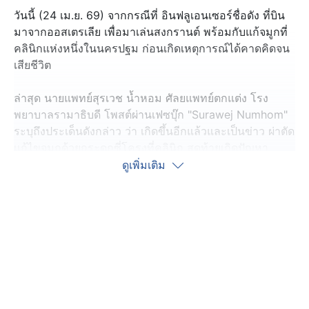
วันนี้ (24 เม.ย. 69) จากกรณีที่ อินฟลูเอนเซอร์ชื่อดัง ที่บิน
มาจากออสเตรเลีย เพื่อมาเล่นสงกรานต์ พร้อมกับแก้จมูกที่
คลินิกแห่งหนึ่งในนครปฐม ก่อนเกิดเหตุการณ์ได้คาดคิดจน
เสียชีวิต
ล่าสุด นายแพทย์สุรเวช น้ำหอม ศัลยแพทย์ตกแต่ง โรง
พยาบาลรามาธิบดี โพสต์ผ่านเฟซบุ๊ก "Surawej Numhom"
ระบุถึงประเด็นดังกล่าว ว่า เกิดขึ้นอีกแล้วและเป็นข่าว ผ่าตัด
เเก้ไขจมูกด้วยกระดูกซี่โครงที่คลินิก สุดท้ายเกิดปัญหา
คนไข้เสียชีวิต การผ่าตัดโดยการใช้กระดูกอ่อนซี่โครงถือ
ดูเพิ่มเติม
เป็นการผ่าตัดที่ค่อนข้างเสี่ยง ควรผ่าตัดกับแพทย์เฉพาะทาง
เท่านั้น
ตามข่าวแพทย์ที่ผ่าตัดเป็นแพทย์ทั่วไปซึ่งไม่ได้มีพื้นฐาน
ทักษะทางศัลยกรรมที่ดีพอที่จะผ่าตัดได้อย่างถูกต้องและ
ปลอดภัยแถมยังผ่าตัดที่คลินิกอีกต่างหาก ยิ่งทำให้เพิ่มความ
เสี่ยงอีกทวีคูณ