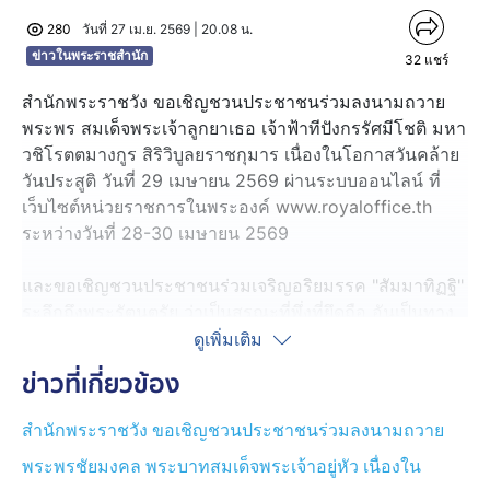
280
วันที่ 27 เม.ย. 2569 | 20.08 น.
ข่าวในพระราชสำนัก
32
แชร์
สำนักพระราชวัง ขอเชิญชวนประชาชนร่วมลงนามถวาย
พระพร สมเด็จพระเจ้าลูกยาเธอ เจ้าฟ้าทีปังกรรัศมีโชติ มหา
วชิโรตตมางกูร สิริวิบูลยราชกุมาร เนื่องในโอกาสวันคล้าย
วันประสูติ วันที่ 29 เมษายน 2569 ผ่านระบบออนไลน์ ที่
เว็บไซต์หน่วยราชการในพระองค์
www.royaloffice.th
ระหว่างวันที่ 28-30 เมษายน 2569
และขอเชิญชวนประชาชนร่วมเจริญอริยมรรค "สัมมาทิฏฐิ"
ระลึกถึงพระรัตนตรัย ว่าเป็นสรณะที่พึ่งที่ยึดถือ อันเป็นทาง
เป็นธรรมที่พระพุทธองค์ได้ตรัสไว้โดยชอบ เพื่อถวายเป็น
ดูเพิ่มเติม
พระกุศล เนื่องในโอกาสวันคล้ายวันประสูติ สมเด็จพระเจ้า
ข่าวที่เกี่ยวข้อง
ลูกยาเธอ เจ้าฟ้าทีปังกรรัศมีโชติ มหาวชิโรตตมางกูร สิริ
วิบูลยราชกุมาร ระหว่างวันที่ 28-30 เมษายน 2569 ผ่าน
สำนักพระราชวัง ขอเชิญชวนประชาชนร่วมลงนามถวาย
แอปพลิเคชัน "สมาธิเสบียงบุญ" ทั้งนี้ สามารถดาวน์โหลด
พระพรชัยมงคล พระบาทสมเด็จพระเจ้าอยู่หัว เนื่องใน
แอปพลิเคชันได้ทั้ง PLAY STORE และ APP STORE