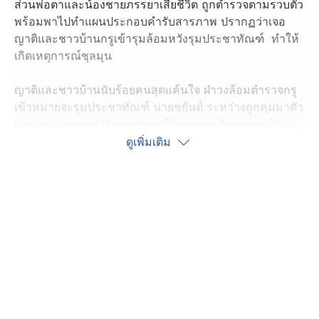
ส่วนพ่อตาและน้องชายภรรยาเสียชีวิต ถูกตำรวจตามรวบตัว
พร้อมพาไปทำแผนประกอบคำรับสารภาพ ปรากฏว่าเจอ
ญาติและชาวบ้านกรูเข้ารุมล้อมหวังรุมประชาทัณฑ์ ทำให้
เกิดเหตุการณ์ชุลมุน
ญาติและชาวบ้านนับร้อยคนสุดแค้นใจ ฝ่าวงล้อมตำรวจกรู
เข้าหมายจะรุมประชาทัณฑ์ นายชยันต์ ระหว่างถูกคุมมาตัว
ทำแผนประกอบคำรับสารภาพที่บ้านของอดีตภรรยา ใน
ตำบลลาดหญ้า อำเภอเมือง จังหวัดกาญจนบุรี หลังก่อเหตุยิง
ดูเพิ่มเติม
อดีตพ่อตาและน้องชายภรรยาเสียชีวิต ส่วนแม่ยายบาดเจ็บ
สาหัส ตำรวจต้องรีบนำตัว นายชยันต์ ขึ้นรถหน่วยปฏิบัติการ
พิเศษออกไปจากบริเวณบ้านที่เกิดเหตุก่อนจะบานปลาย
ญาติของอดีตภรรยา บอกว่า ก่อนเกิดเหตุร้าย นายชยันต์
เคยมาปรึกษาปัญหากับตนหลายครั้ง เคยเตือนสติไม่ให้ใช้
ความรุนแรง เจ้าตัวก็รับปากอย่างดีว่าจะคุยกับครอบครัว
อดีตภรรยาดี ๆ แต่สุดท้ายไม่ทำตามที่รับปากไว้
หลังควบคุมสถานการณ์ได้ ตำรวจนำตัว นายชยันต์ ไปทำ