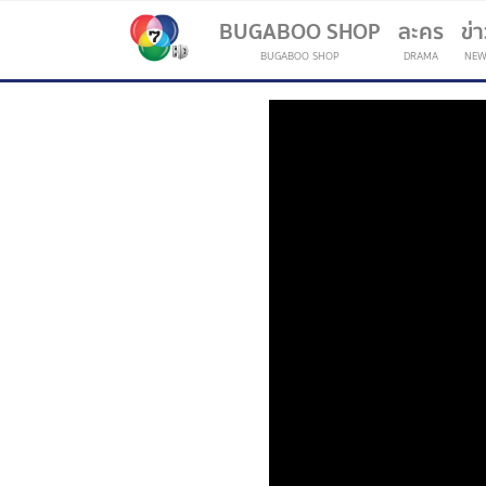
BUGABOO SHOP
ละคร
ข่
BUGABOO SHOP
DRAMA
NEW