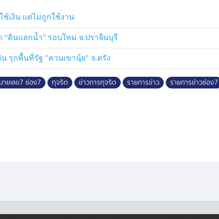
้เงิน แต่ไม่ถูกใช้งาน
 “ดินแลกน้ำ” รอบใหม่ จ.ปราจีนบุรี
รุกพื้นที่รัฐ "ควนเขานุ้ย" จ.ตรัง
หมายเลข7 ช่อง7
ทุจริต
ข่าวการทุจริต
รายการข่าว
รายการข่าวช่อง7