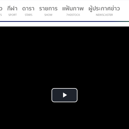
าว
กีฬา
ดารา
รายการ
แฟ้มภาพ
ผู้ประกาศข่าว
S
SPORT
STARS
SHOW
7HDSTOCK
NEWSCASTER
(current)
Play
Video