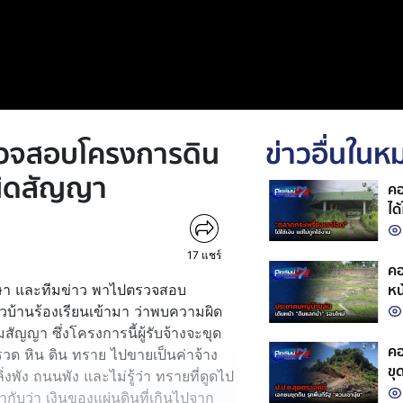
รวจสอบโครงการดิน
ข่าวอื่นใน
ผิดสัญญา
คอ
ได้
17
แชร์
คอ
หน
ักษา และทีมข่าว พาไปตรวจสอบ
วบ้านร้องเรียนเข้ามา ว่าพบความผิด
ญญา ซึ่งโครงการนี้ผู้รับจ้างจะขุด
คอ
กรวด หิน ดิน ทราย ไปขายเป็นค่าจ้าง
ขุ
งพัง ถนนพัง และไม่รู้ว่า ทรายที่ดูดไป
ากับว่า เงินของแผ่นดินที่เกินไปจาก