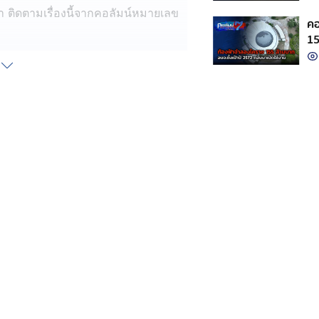
ิดตามเรื่องนี้จากคอลัมน์หมายเลข
คอ
15
ง
กง #โครงการดินแลกน้ำ