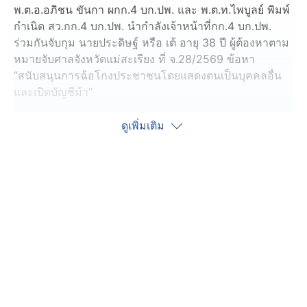
พ.ต.อ.อภิชน ขันกา ผกก.4 บก.ปพ. และ พ.ต.ท.ไพบูลย์ พิมพ์
กำเนิด สว.กก.4 บก.ปพ. นำกำลังเจ้าหน้าที่กก.4 บก.ปพ.
ร่วมกันจับกุม นายประดิษฐ์ หรือ เต้ อายุ 38 ปี ผู้ต้องหาตาม
หมายจับศาลจังหวัดแม่สะเรียง ที่ จ.28/2569 ข้อหา
“สนับสนุนการฉ้อโกงประชาชนโดยแสดงตนเป็นบุคคลอื่น
และเปิดบัญชีม้า”
โดยสามารถจับกุมตัวได้ที่บริเวณหน้าสถานีกลางกรุงเทพอภิ
ดูเพิ่มเติม
วัฒน์ แขวงและเขตจตุจักร กรุงเทพฯ
​สืบเนื่องจากเมื่อช่วงปลายปี 2567 มีผู้เสียหายหลงเชื่อติดต่อ
ซื้อครีมผ่านเพจเฟซบุ๊ก ที่มิจฉาชีพสร้างปลอมขึ้นมาโดยใช้
ชื่อ “เจ้เล้ง” เมื่อโอนเงินค่าสินค้าไปแล้ว คนร้ายกลับแจ้งว่า
ต้องทำกิจกรรมเพิ่มเติม ถึงจะส่งของได้ ก่อนจะลวงให้เข้า
กลุ่มไลน์ที่มีหน้าม้าอ้างเป็นแอดมินคอยชี้แนะ หลอกให้โอน
เงินลงทุนทำกิจกรรมอ้างผลตอบแทนสูง
โดยเหยื่อหลงเชื่อโอนไปหลายครั้ง สุดท้ายถอนเงินไม่ได้และ
ถูกบังคับให้โอนเพิ่มเรื่อย ๆ จนสูญเงินรวมกว่า 1,683,326