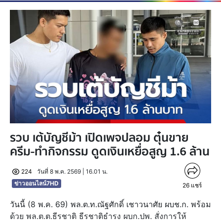
รวบ เต้บัญชีม้า เปิดเพจปลอม ตุ๋นขาย
ครีม-ทำกิจกรรม ดูดเงินเหยื่อสูญ 1.6 ล้าน
224
วันที่ 8 พ.ค. 2569 | 16.01 น.
ข่าวออนไลน์7HD
26
แชร์
วันนี้ (8 พ.ค. 69) พล.ต.ท.ณัฐศักดิ์ เชาวนาศัย ผบช.ก. พร้อม
ด้วย พล.ต.ต.ธีรชาติ ธีรชาติธำรง ผบก.ปพ. สั่งการให้