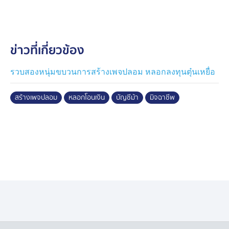
บาท จึงเข้าแจ้งความที่ สภ.แม่ลาหลวง จ.แม่ฮ่องสอน
​ต่อมาเจ้าหน้าที่สืบทราบว่า นายประดิษฐ์ ผู้ต้องหาซึ่งเป็น
ข่าวที่เกี่ยวข้อง
เจ้าของบัญชีม้าที่รับโอนเงิน กำลังจะเดินทางหลบหนีกลับ
บ้านเกิดที่ จ.ขอนแก่น จึงนำกำลังไปดักซุ่มที่สถานีรถไฟ
กรุงเทพอภิวัฒน์ จนกระทั่งพบตัวจึงแสดงหมายจับเข้า
รวบสองหนุ่มขบวนการสร้างเพจปลอม หลอกลงทุนตุ๋นเหยื่อ
ควบคุมตัวทันที
สร้างเพจปลอม
หลอกโอนเงิน
บัญชีม้า
มิจฉาชีพ
​จากการสอบสวนเบื้องต้น นายประดิษฐ์ หรือ เต้ ให้การรับ
สารภาพว่า เมื่อปี 67 ขณะตกงานและหางานทำอยู่แถว ๆ
ย่านบางซื่อ ได้มีชายแปลกหน้ามาชักชวนไปทำงานเสิร์ฟ
อาหาร แต่กลับถูกพาไปย่านรังสิต และพาตัวขึ้นรถแท็กซี่
โดยมีบุคคลอื่นอีก 2 คน ข้ามแดนไปยัง อรัญประเทศ
จ.สระแก้ว เพื่อไปประเทศกัมพูชาผ่านช่องทางธรรมชาติ อยู่
กัมพูชา ประมาณ 3 สัปดาห์ และถูกบังคับให้สแกนใบหน้า
เพื่อเปิดบัญชีธนาคาร 4 บัญชี แลกกับเงินค่าตอบแทนเพียง
9,000 บาท