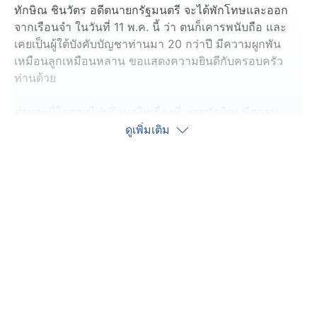
ทักษิณ ชินวัตร อดีตนายกรัฐมนตรี จะได้พักโทษและออก
จากเรือนจำ ในวันที่ 11 พ.ค. นี้ ว่า ตนก็เคารพนับถือ และ
เคยเป็นผู้ใต้บังคับบัญชาท่านมา 20 กว่าปี มีความผูกพัน
เหมือนลูกเหมือนหลาน ขอแสดงความยินดีกับครอบครัว
ท่านด้วย
ส่วนจะมีโอกาสไปปรึกษาในเรื่องที่ นายทักษิณ มีความ
เชี่ยวชาญบ้างหรือไม่ นายอนุทิน กล่าวว่า ไม่มีข้อห้ามใด ๆ
ดูเพิ่มเติม
แต่ตนว่าให้ท่านออกมา ให้ท่านได้ไปใช้ชีวิตกับครอบครัว
ของท่าน อย่างไร กรุงเทพฯ ก็แคบอยู่แค่นี้ เดี๋ยววันใดวัน
หนึ่ง ก็อาจจะมีโอกาสได้พบกัน ตามโอกาสต่าง ๆ แล้วค่อย
ว่ากัน ตอนนี้ที่ท่านจะออกมาใหม่ ๆ ก็เหมือนยังคงเป็นการ
พักโทษอยู่ ซึ่งยังมีข้อจำกัดและยังคงไม่สะดวก ให้คน
ภายนอกครอบครัวไปพบ
ส่วนที่มีการวิเคราะห์ว่านายทักษิณ จะไม่วางมือทางการ
เมือง และจะทำให้เกิดแรงกระเพื่อมทางการเมือง หรือไม่
นายกรัฐมนตรีกล่าวว่า ตนไม่คิดไกลถึงขนาดนั้น ยังไงท่านก็
เป็นคนที่ตนให้ความเคารพ