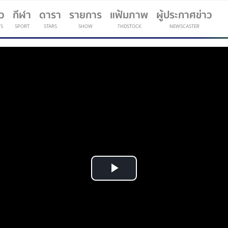
าว
กีฬา
ดารา
รายการ
แฟ้มภาพ
ผู้ประกาศข่าว
S
SPORT
STARS
SHOW
7HDSTOCK
NEWSCASTER
(current)
Play
Video