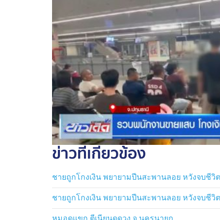
ข่าวที่เกี่ยวข้อง
ชายถูกโกงเงิน พยายามปีนสะพานลอย หวังจบชีวิ
ชายถูกโกงเงิน พยายามปีนสะพานลอย หวังจบชีวิ
หมอดูแขก ตีเนียนดูดวง จ.นครนายก