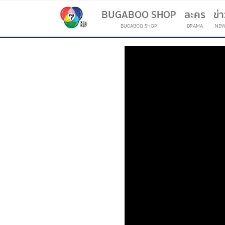
BUGABOO SHOP
ละคร
ข่
BUGABOO SHOP
DRAMA
NEW