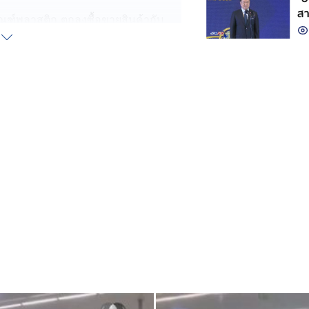
ส
ณฑ์พลาสติก ตกลงซื้อขายสินค้ากับ
กค้ารับชำระเงินทั้งรูปแบบเงินสด และ
้งหมดไป
นี้สินรุมเร้า นำเงินของบริษัทไปใช้
เรื่อยมา โดยมีประวัติ เคยเป็นลูกจ้าง
กงานสอบสวน สภ.ลำลูกกา ดำเนินคดี