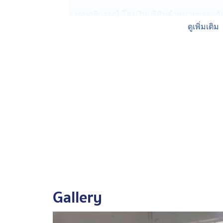
จากพฤติการณ์ โกงเงินบริษัทจำหน่ายบรรจุภั
ลูกค้า เป็นเงินจำนวน 120,000 บาท บอกให้ลู
ดูเพิ่มเติม
โอนเข้าบัญชีส่วนตัว จากนั้นก็ยักยอกเงินทั
จากการสอบสวน พนักงานขายรายนี้ สารภาพ มีห
หนี้ส่วนตัว แล้วลาออกจากบริษัทและหลบหนีคดี
ทุจริตมาแล้วหลายครั้ง ถูกควบคุมตัวส่งพนั
ตามกฎหมายต่อไป
Gallery