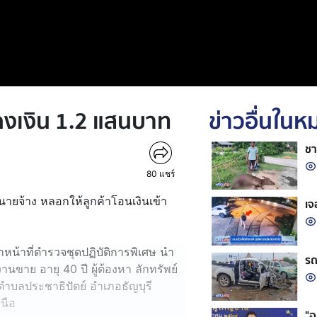
งเงิน 1.2 แสนบาท
ข่าวอื่นใน
ชา
80
แชร์
นายจ้าง หลอกให้ลูกค้าโอนเงินเข้า
เจ
หน้าที่ตำรวจชุดปฏิบัติการพิเศษ นำ
รถ
งานขาย อายุ 40 ปี ผู้ต้องหา ลักทรัพย์
ตำบลประชาธิปัตย์ อำเภอธัญบุรี
นือ
"อ