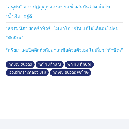
“อนุทิน” มอง ปฏิญญาแดง-เขียว ชี้ ผสมกันไปมาก็เป็น
“น้ำเงิน” อยู่ดี
“ธรรมนัส” ยกครัวทัวร์ “โมนาโก” จริง แต่ไม่ได้แอบไปพบ
“ทักษิณ”
“สุริยะ” เผยปิดดีลกุ้งกับมาเลเซียด้วยตัวเอง ไม่เกี่ยว “ทักษิณ”
ทักษิณ ชินวัตร
พักโทษทักษิณ
พักโทษ ทักษิณ
เรือนจำกลางคลองเปรม
ทักษิณ ชินวัตร พักโทษ