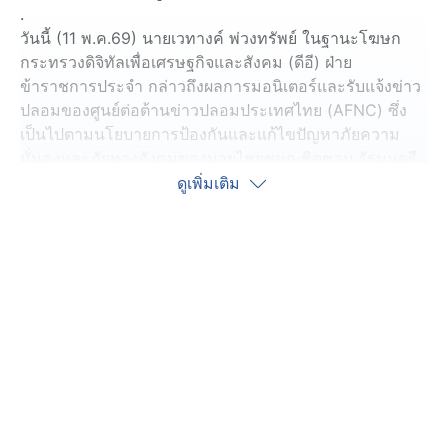
.
วันนี้ (11 พ.ค.69) นายเวทางค์ พ่วงทรัพย์ ในฐานะโฆษก
กระทรวงดิจิทัลเพื่อเศรษฐกิจและสังคม (ดีอี) ฝ่าย
ข้าราชการประจำ กล่าวถึงผลการมอนิเตอร์และรับแจ้งข่าว
ปลอมของศูนย์ต่อต้านข่าวปลอมประเทศไทย (AFNC) ซึ่ง
เป็นไปตามนโยบายการป้องกันและแก้ไขปัญหาภัยความ
มั่นคงและภัยทางสังคมของนายไชยชนก ชิดชอบ รัฐมนตรี
ว่าการกระทรวงดิจิทัลเพื่อเศรษฐกิจและสังคม (ดีอี) โดยยก
ดูเพิ่มเติม
ระดับความสำคัญเรื่องการสร้างความตระหนักรู้เท่าทันภัย
อาชญากรรมทางเทคโนโลยี ข่าวปลอม และข้อมูลบิดเบือน
.
ทั้งนี้ ในวันที่ 9 พฤษภาคม 2569 AFNC ได้ตรวจสอบพบ
ข้อความทั้งหมด 160,397 ข้อความ โดยมีข้อความที่ต้อง
ดำเนินการตรวจสอบ (Verify) ทั้งสิ้น 8,714 ข้อความ
สำหรับช่องทางที่มีการพบเบาะแสมากที่สุด คือ ข้อความ
ที่มาจาก Social Listening 8,713 ข้อความ และช่องทาง
Line Official 1 ข้อความ โดยเป็นเรื่องที่ต้องดำเนินการ
ตรวจสอบทั้งหมด 24 เรื่อง ได้รับผลการตรวจสอบจากหน่วย
งานที่เกี่ยวข้องแล้ว 11 เรื่อง ในจำนวนนี้เป็นข่าวที่ได้รับ