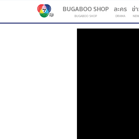
BUGABOO SHOP
ละคร
ข่
BUGABOO SHOP
DRAMA
NEW