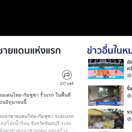
้วชายแดนแห่งแรก
ข่าวอื่นใน
อั
คว
วอ
217
แชร์
รื
ชายแดนไทย-กัมพูชา รั้วแรก ในพื้นที่
อนมิถุนายนนี้
รว
ั้วแนวชายแดนไทย-กัมพูชา ระยะแรก
อโป่งน้ำร้อน จังหวัดจันทบุรี ระยะ
มมั่นคงตามแนวชายแดน และสร้าง