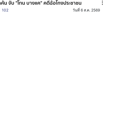
กค้น จับ "โทน บางแค" คดีฉ้อโกงประชาชน
102
วันที่ 6 ส.ค. 2569