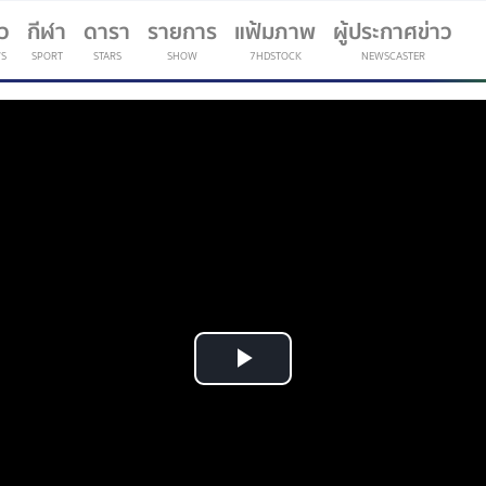
าว
กีฬา
ดารา
รายการ
แฟ้มภาพ
ผู้ประกาศข่าว
S
SPORT
STARS
SHOW
7HDSTOCK
NEWSCASTER
(current)
Play
Video