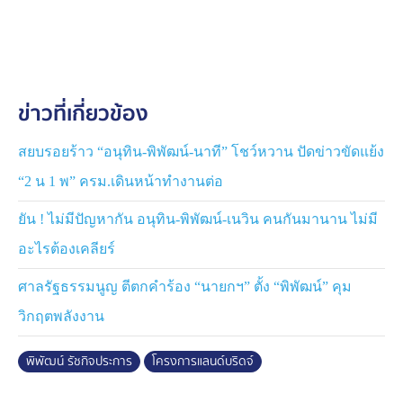
กว้านซื้อที่ดิน นายพิพัฒน์ กล่าวว่า บริษัทก็ออกมาแถลงแล้ว
ว่าไม่ได้มีส่วนเกี่ยวข้อง และไม่ได้ซื้อสักที่หนึ่ง หรือถ้าว่างๆ
นักข่าวก็ลองโทรศัพท์ไปถามเขาดู ตนไม่อยากจะคุยเรื่องนี้
เพราะคุยไปเดี๋ยวเข้าตัว
ข่าวที่เกี่ยวข้อง
สยบรอยร้าว “อนุทิน-พิพัฒน์-นาที” โชว์หวาน ปัดข่าวขัดแย้ง
“2 น 1 พ” ครม.เดินหน้าทำงานต่อ
ยัน ! ไม่มีปัญหากัน อนุทิน-พิพัฒน์-เนวิน คนกันมานาน ไม่มี
อะไรต้องเคลียร์
ศาลรัฐธรรมนูญ ตีตกคำร้อง “นายกฯ” ตั้ง “พิพัฒน์” คุม
วิกฤตพลังงาน
พิพัฒน์ รัชกิจประการ
โครงการแลนด์บริดจ์