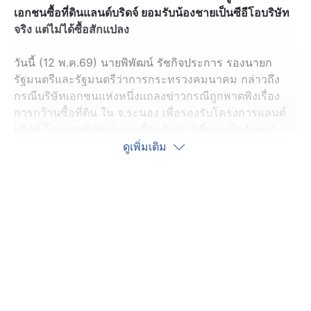
เอกชนซื้อที่ดินแลนด์บริดจ์ ยอมรับน้องชายเป็นซีอีโอบริษัท
จริง แต่ไม่ได้ซื้อสักแปลง
วันนี้ (12 พ.ค.69) นายพิพัฒน์ รัชกิจประการ รองนายก
รัฐมนตรีและรัฐมนตรีว่าการกระทรวงคมนาคม กล่าวถึง
กรณีบริษัทเอกชนแห่งหนึ่งแถลงข่าวกรณีถูกพาดพิงเรื่อง
การกว้านซื้อที่ดิน ใน จ.ระนอง เพื่อรองรับโครงการแลนด์
บริดจ์ โดยนายพิพัฒน์ ถามสื่อกลับว่า “เกี่ยวอะไรกับตน”
ดูเพิ่มเติม
ผู้สื่อข่าวถามว่า ในฐานะรัฐมนตรีการกระทรวงคมนาคม
นายพิพัฒน์ ตอบกลับว่า ไม่เห็นเกี่ยวอะไรกับตนเลย และ
บริษัทดังกล่าวได้แถลงชี้แจงไปแล้ว
เมื่อถามอีกว่า บริษัทดังกล่าวมีกรรมการบริษัทนามสกุลรัช
กิจประการ นายพิพัฒน์ ยอมรับว่า ซีอีโอเป็นน้องชาย ก่อน
จะถามกลับว่า ท่านมีปัญหาอะไรหรือไม่
เมื่อถามว่า พรรคฝ่ายค้านเชื่อมโยงว่า บริษัทดังกล่าวไป