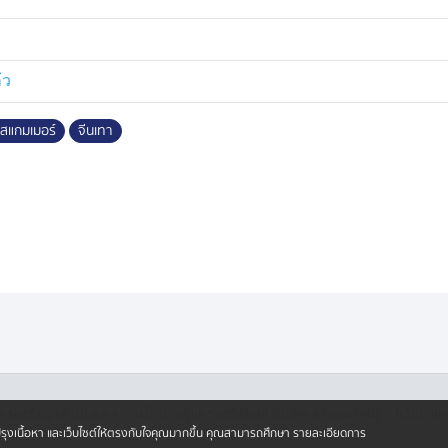
วงมหาดไทย ร่อนหนังสือด่วนถึงผู้ว่าฯ
ริงจัง ป้องกันและปราบปรามการ
ยาเสพติด ความผิดเกี่ยวกับอาวุธ การ
้ว
ยให้ประชาชนและบรรยากาศการท่อง
ยกรัฐมนตรี หลังวันสองวันที่ผ่านมา
งสแกมเมอร์
จีนเทา
ญหาการบุกรุกชายหาดสาธารณะและที่ดิน
·
·
ครองข้อมูลส่วนบุคคล
นโยบายคุ้มครองข้อมูลส่วนบุคคล (ออนไลน์)
นโยบายคุ
ปรับปรุงเนื้อหา และเว็บไซต์ให้ตรงกับใจคุณมากขึ้น คุณสามารถศึกษา รายละเอียดการ