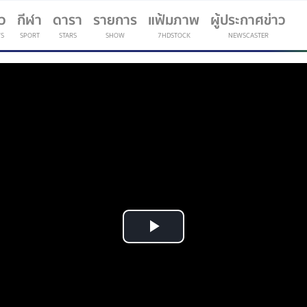
าว
กีฬา
ดารา
รายการ
แฟ้มภาพ
ผู้ประกาศข่าว
S
SPORT
STARS
SHOW
7HDSTOCK
NEWSCASTER
(current)
Play
Video