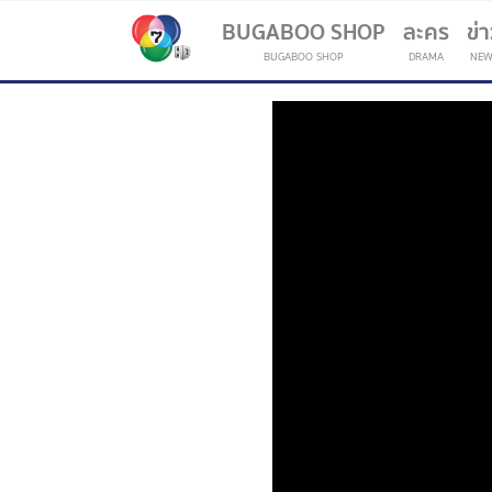
BUGABOO SHOP
ละคร
ข่
BUGABOO SHOP
DRAMA
NEW