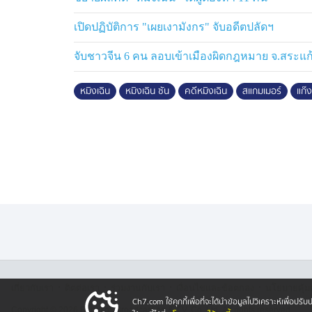
ขณะที่ นายอรรษิษฐ์ สัมพันธรัตน์ ปลัดกระทร
ทั่วประเทศ บังคับใช้กฎหมายอย่างเข้มงวด จ
เปิดปฏิบัติการ "เผยเงามังกร" จับอดีตปลัดฯ
ลักลอบประกอบอาชีพผิดกฎหมาย ธุรกิจนอมินี 
จับชาวจีน 6 คน ลอบเข้าเมืองผิดกฎหมาย จ.สระแก
พนัน การค้ามนุษย์ เพื่อสร้างความปลอดภั
เที่ยวที่ปลอดภัย ซึ่งเป็นไปตามนโยบายของนา
หมิงเฉิน
หมิงเฉิน ซัน
คดีหมิงเฉิน
สแกมเมอร์
แก๊
ลงพื้นที่หาดบางเทา จังหวัดภูเก็ต แก้ไขปั
ของรัฐ และปัญหาผู้มีอิทธิพล
·
·
·
·
เกี่ยวกับเรา
ติตต่อเรา
ร่วมงานกับเรา
เงื่อนไขและข้อตกลง
นโยบายคุ้ม
Ch7.com ใช้คุกกี้เพื่อที่จะได้นำข้อมูลไปวิเคราะห์เพื่อ
Copyright © 2026 Bangkok Broadcasting & T.V. Co.,Ltd.
All rights reserved