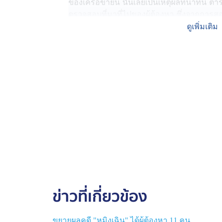
ของเครือข่ายนี้ นั่นเลยเป็นเหตุผลที่นาทีนี้ 
ตรวจสอบที่มาที่ไปของผู้ต้องหา ซึ่งจากกา
บัญชาการ สอท. หรือตำรวจไซเบอร์ ก็ยอมรับว่
ดูเพิ่มเติม
เข้ามา
และข้อมูลก็มีเป็นจำนวนมาก ทำให้ข้อมูลตอนนี
หน่อย คาดว่าไม่เกินวันพฤหัสบดี หรือวันศ
คดีนี้ ยอมรับว่าการจะแถลง หรือให้ข้อมูลใด
นอกจากจะเป็นเรื่องความมั่นคง ยังเกี่ยวพัน
ขณะที่มีข้อมูลรายงานข่าวจากแหล่งข่าวอีกร
พบว่า "หมิงเฉิน" มีคดีฉ้อโกงออนไลน์ เกี่ยวพั
เป็นคดีที่ สน.ดินแดง มีตัวเลขความเสียหายห
สร้างความเสียหายหลายสิบล้านบาท
นอกจากนี้ตำรวจยังอยู่ระหว่างการแกะข้อมูล 
ข่าวที่เกี่ยวข้อง
หลังพบข้อมูลบางอย่างในโทรศัพท์มือถือ แล้ว
ที่เกี่ยวข้องกับ สแกมเมอร์ เพียงอย่างเดียว ซึ่
ขยายผลคดี "หมิงเฉิน" ได้ผู้ต้องหา 11 คน