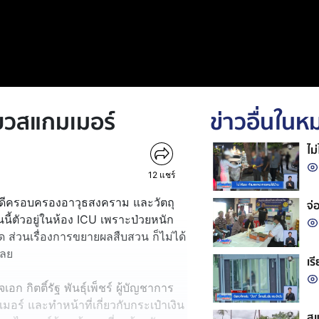
อี่ยวสแกมเมอร์
ข่าวอื่นใน
ไม
12
แชร์
งหาคดีครอบครองอาวุธสงคราม และวัตถุ
จ่
นนี้ตัวอยู่ในห้อง ICU เพราะป่วยหนัก
 ส่วนเรื่องการขยายผลสืบสวน ก็ไม่ได้
เลย
เร
 กิตติ์รัฐ พันธุ์เพ็ชร์ ผู้บัญชาการ
มอร์ และทำหน้าที่เกี่ยวกับกระเป๋าเงิน
สแ