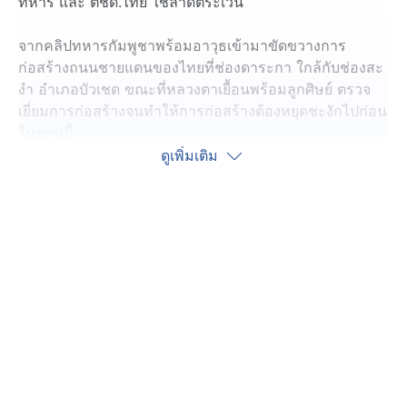
ทหาร และ ตชด.ไทย ใช้ลาดตระเวน
จากคลิปทหารกัมพูชาพร้อมอาวุธเข้ามาขัดขวางการ
ก่อสร้างถนนชายแดนของไทยที่ช่องดาระกา ใกล้กับช่องสะ
งำ อำเภอบัวเชด ขณะที่หลวงตาเยื้อนพร้อมลูกศิษย์ ตรวจ
เยี่ยมการก่อสร้างจนทำให้การก่อสร้างต้องหยุดชะงักไปก่อน
ในตอนนี้
ดูเพิ่มเติม
นายวสวรรธน์ (กังฟู) พวงพรศรี สส.พรรคไทรวมพลัง
ยอมรับตอนนี้ได้นำเครื่องจักรและเครื่องมือ ไปเก็บไว้ในวัด
พร้อมประสานให้ทหารช่างไปควบคุมดูแลในพื้นที่ พร้อมทีม
งานผู้ชายที่ทำเอาที่จำเป็นไปทำถนนต่อ ตนหารือกับสภาเมื่อ
2 อาทิตย์เพื่อทำการพัฒนา ที่จะมีกรมทางหลวงชนบท
ทหาร ไปสำรวจชายแดนต่าง ๆ จะได้ดึงงบประมาณภาครัฐ
มาทำต่อ เพราะที่ผ่านมาเป็นเงินบริจาค โดยกรมทางหลวง
ชนบทจะไปสำรวจพื้นที่ทำถนนในวันที่ 18 พฤษภาคมนี้