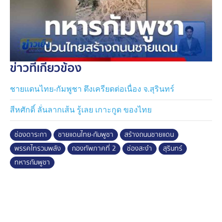
ข่าวที่เกี่ยวข้อง
ชายแดนไทย-กัมพูชา ตึงเครียดต่อเนื่อง จ.สุรินทร์
สีหศักดิ์ ลั่นลากเส้น รู้เลย เกาะกูด ของไทย
ช่องดาระกา
ชายแดนไทย-กัมพูชา
สร้างถนนชายแดน
พรรคไทรวมพลัง
กองทัพภาคที่ 2
ช่องสะงำ
สุรินทร์
ทหารกัมพูชา