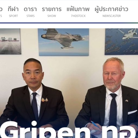
าว
กีฬา
ดารา
รายการ
แฟ้มภาพ
ผู้ประกาศข่าว
S
SPORT
STARS
SHOW
7HDSTOCK
NEWSCASTER
(current)