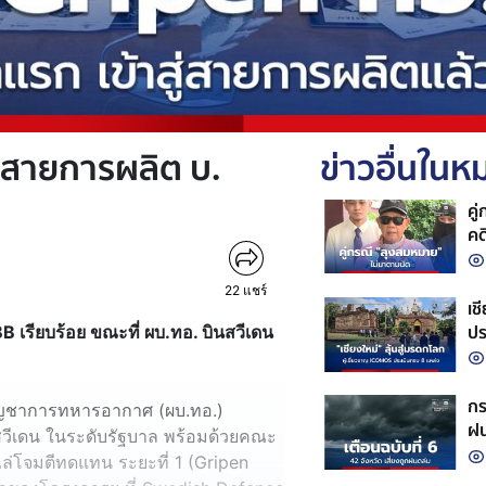
ู่สายการผลิต บ.
ข่าวอื่นใน
คู
คดี
22
แชร์
เช
ปร
B เรียบร้อย ขณะที่ ผบ.ทอ. บินสวีเดน
กร
ู้บัญชาการทหารอากาศ (ผบ.ทอ.)
ฝน
ีเดน ในระดับรัฐบาล พร้อมด้วยคณะ
ล่โจมตีทดแทน ระยะที่ 1 (Gripen