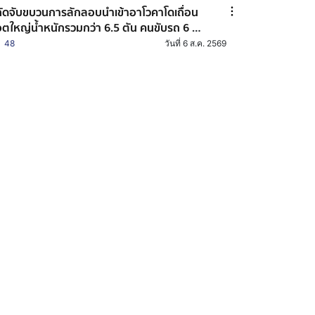
ัดจับขบวนการลักลอบนำเข้าอาโวคาโดเถื่อน
อตใหญ่น้ำหนักรวมกว่า 6.5 ตัน คนขับรถ 6 ล้อ
บสารภาพได้ค่าจ้าง 5,000 บาท มุ่งหน้าส่ง
48
วันที่ 6 ส.ค. 2569
าดดังโคราช