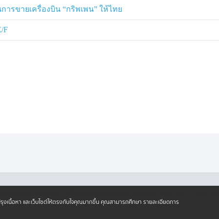
นการขายเครื่องบิน “กริพเพน” ให้ไทย
E/F
·
·
ครองข้อมูลส่วนบุคคล
นโยบายคุ้มครองข้อมูลส่วนบุคคล (ออนไลน์)
นโยบายคุ
ปรับปรุงเนื้อหา และเว็บไซต์ให้ตรงกับใจคุณมากขึ้น คุณสามารถศึกษา รายละเอียดการ