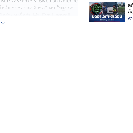
้าของโครงการฯ ที่ Swedish Defence
สก
กโฮล์ม ราชอาณาจักรสวีเดน ในฐานะ
ล็
ด้ร่วมหารือกับ Ms. Eva Hagwall,
รั
วมมืออย่างต่อเนื่องในอนาคต
ตล
งนามทำสัญญาจัดหาเครื่องบินรบ
ารชื่อว่า “บรูพาสันติ 1” (Peace
 ล้านบาท โดยลงนามร่วมกับ FMV
เดน) และบริษัท Saab สวีเดน
ประมาณปี 2568-2572 โดยมีกำหนด
ดไว้ในปีงบประมาณ 2571 เพิ่มอีก 4
่อทดแทนฝูงบิน F-16-A/B ประจำการที่
ipen E/F ลำแรก ที่ กองทัพอากาศไทย
ลินเชอปิง เรียบร้อยแล้ว