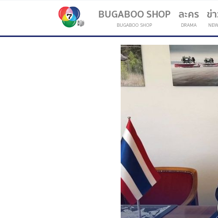
BUGABOO SHOP
ละคร
ข่
BUGABOO SHOP
DRAMA
NEW