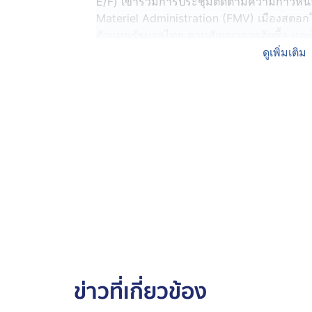
E/F) เข้าร่วมการประชุมติดตามความก้าวหน
Materiel Administration (FMV) เมืองสตอ
ตัวแทนรัฐบาลไทย ตามสัญญาการจัดซื้อ และไ
FMV Deputy Director General เพื่อความร่
ดูเพิ่มเติม
ผู้สื่อข่าวรายงานว่า กองทัพอากาศไทย ได้ล
Gripen E/F ระยะที่ 1 รวม 4 ลำ ภายใต้ โครงก
Burapha 1) เมื่อ ส.ค. 2568 มูลค่า 19,500
(องค์การบริหารจัดการยุทธภัณฑ์ทางทหารสวี
สำหรับโครงการระยะที่ 1 ดำเนินการในงบ
ทยอยส่งมอบปี 2572 ส่วนแผนระยะที่ 2 กำหน
ลำ ตามแผนทั้งโครงการ 1 ฝูง รวม 12 ลำ เพื
กองบิน 1 จ.นครราชสีมา
ผู้สื่อข่าวรายงานว่า ในขณะนี้เครื่องบิน Gr
จัดหาได้เข้าสู่สายการผลิต บริษัท SABB เมือง
ข่าวที่เกี่ยวข้อง