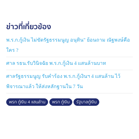
วิกฤตต่างจากต้มยำกุ้ง, แฮมเบอร์เกอร์, โควิด-19 เตือน
รัฐบาลว่าจะเสี่ยงเงินเฟ้อ หนี้สาธารณะชนเพดาน ขอให้แก้
ปัญหาที่ต้นเหตุดีกว่า
ข่าวที่เกี่ยวข้อง
อย่างไรก็ตาม หลังจากนี้ต้องจับตา "นายกฯ อนุทิน" จะเข้า
สภาฯ ไปตอบกระทู้หรือไม่ เพราะนอกจาก พ.ร.ก.กู้เงิน 4
พ.ร.ก.กู้เงิน ไม่ขัดรัฐธรรมนูญ อนุทิน" ย้อนถาม ณัฐพงษ์คือ
แสนล้านบาทแล้ว นายรังสิมันต์ โรม สส.พรรคประชาชน
ใคร ?
เตรียมตั้งกระทู้ถามสดนายกฯ เกี่ยวกับการปราบปรามสแกม
เมอร์ด้วย
ศาล รธน.รับวินิจฉัย พ.ร.ก.กู้เงิน 4 แสนล้านบาท
ศาลรัฐธรรมนูญ รับคำร้อง พ.ร.ก.กู้เงินฯ 4 แสนล้าน ไว้
พิจารณาแล้ว ให้ส่งหลักฐานใน 7 วัน
พรก กู้เงิน 4 แสนล้าน
พรก กู้เงิน
รัฐบาลกู้เงิน