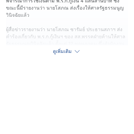
พิจารณาการใช้เงินตาม พ.ร.ก.กู้เงิน 4 แสนล้านบาท ซึ่ง
ขณะนี้มีรายงานว่า นายโสภณ ส่งเรื่องให้ศาลรัฐธรรมนูญ
วินิจฉัยแล้ว
ผู้สื่อข่าวรายงานว่า นายโสภณ ซารัมย์ ประธานสภาฯ ส่ง
คำร้องเกี่ยวกับ พ.ร.ก.กู้เงินฯ ของ สส.พรรคฝ่ายค้านให้ศาล
รัฐธรรมนูญวินิจฉัยแล้ว ตั้งแต่ 12 พฤษภาคม ซึ่งสำนักงาน
ศาลรัฐธรรมนูญได้ลงเลขรับทางธุรการไว้แล้ว
ดูเพิ่มเติม
นางสาวภคมน หนุนอนันต์ โฆษกพรรคประชาชน บอกว่า
จะยื่นญัตติตั้งกรรมาธิการพิจารณาเรื่องนี้ หวังว่าประธาน
สภาฯ จะบรรจุเข้าสภาฯ ขอให้ "นายกฯ อนุทิน" แสดงความ
จริงใจต่อประชาชน โดยเฉพาะเงิน 2 แสนล้านบาท ที่จะใช้
เปลี่ยนผ่านโครงสร้างพลังงานว่าคุ้มค่าจริงหรือไม่ ถ้าตั้งใจ
จะเดินหน้าเรื่องนี้ควรแสดงความจริงใจ และเปิดพื้นที่สภาฯ
ให้ตรวจสอบ
ด้าน นายอภิสิทธิ์ เวชชาชีวะ หัวหน้าพรรคประชาธิปัตย์ ย้ำ
ว่า เหตุผลของการกู้เงินไม่เข้าเงื่อนไขวิกฤตเศรษฐกิจ เพราะ