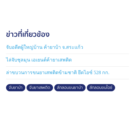
จังหวัดนครศรีธรรมราช นั่งเครื่องบินจากนครศรีธรรมราช
มาลงดอนเมือง จากนั้นก็นั่งเครื่องต่อมาลงที่สนามบิน
เชียงราย ก่อนจะไปรับรถคันดังกล่าว ที่บริเวณริมถนนสาย
เด่นห้า-ดงมะดะ อำเภอเมืองเชียงราย จากนั้นขับรถคันนี้มา
ข่าวที่เกี่ยวข้อง
ตามถนนพหลโยธิน ก่อนจะตัดเข้าถนนสายร้องกวาง-งาว
แล้วมาที่อำเภอเด่นชัย จังหวัดแพร่ เพื่อเข้าสู่ถนนทางหลวง
หมายเลข 11 เด่นชัย-พิษณุโลก จนมาเจอด่านตรวจยาเสพ
จับอดีตผู้ใหญ่บ้าน ค้ายาบ้า จ.สระแก้ว
ติด โดยครั้งนี้ได้ค่าจ้าง 4,000 บาท หลังจากเสร็จงานผู้จ้าง
ไล่จับชุลมุน เอเยนต์ค้ายาเสพติด
วานจะให้รถ 1 คัน ก็คือคันที่ขับมา
ล่าขบวนการขนยาเสพติดข้ามชาติ ยึดไอซ์ 528 กก.
ส่วนปลายทางเจ้าตัวบอกไม่รู้ว่าจะไปส่งที่ไหน โดยผู้จ้างวาน
จะส่งโลเคชันมาให้ไปตามจุดที่ส่ง พอไปถึงจุดหมายก็จะส่ง
จับยาบ้า
จับยาเสพติด
ลักลอบขนยาบ้า
ลักลอบขนไอซ์
โลเคชันให้อีก เป็นแบบนี้ไปตลอดทาง
ตำรวจอยู่ระหว่างขยายผลไปหาผู้ว่าจ้าง ส่วนรายละเอียดจะ
มีการแถลงข่าวความคืบหน้าอีกครั้ง