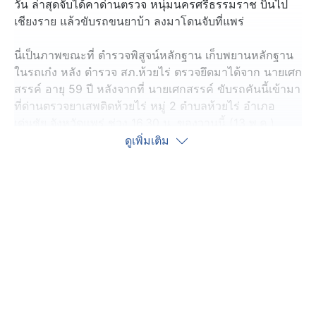
วัน ล่าสุดจับได้คาด่านตรวจ หนุ่มนครศรีธรรมราช บินไป
เชียงราย แล้วขับรถขนยาบ้า ลงมาโดนจับที่แพร่
นี่เป็นภาพขณะที่ ตำรวจพิสูจน์หลักฐาน เก็บพยานหลักฐาน
ในรถเก๋ง หลัง ตำรวจ สภ.ห้วยไร่ ตรวจยึดมาได้จาก นายเศก
สรรค์ อายุ 59 ปี หลังจากที่ นายเศกสรรค์ ขับรถคันนี้เข้ามา
ที่ด่านตรวจยาเสพติดห้วยไร่ หมู่ 2 ตำบลห้วยไร่ อำเภอ
เด่นชัย จังหวัดแพร่ ช่วง 16.30 น. ของวานนี้ (13 พ.ค.)
ดูเพิ่มเติม
ตำรวจสังเกตเห็นเบาะหลัง มีกระสอบหลากสีวางอยู่ 4
กระสอบ และช่องเก็บสัมภาระท้ายรถพบกระสอบหลากสีอีก
6 กระสอบ รวมทั้งหมด 10 กระสอบ พอแกะออกมาดู พบว่า
เป็นยาบ้าจำนวนมาก
และจากการตรวจค้น ยังพบอีกว่า มีถุงชากระสอบละ 20 ถุง
ข้างในเป็นไอซ์ น้ำหนักรวมประมาณ 200 กิโลกรัม ตำรวจ
จึงยึดรถคันนี้ และจับกุม นายเศกสรรค์ เอาไว้
จากการสอบสวน นายเศกสรรค์ ให้การว่า ตนเองเป็นชาว