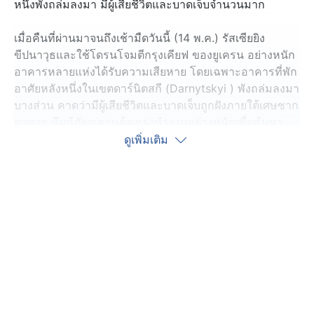
หนึ่งพังถล่มลงมา มีผู้เสียชีวิตและบาดเจ็บจำนวนมาก
เมื่อคืนที่ผ่านมาจนถึงเช้ามืดวันนี้ (14 พ.ค.) รัสเซียยิง
ขีปนาวุธและใช้โดรนโจมตีกรุงเคียฟ ของยูเครน อย่างหนัก
อาคารหลายแห่งได้รับความเสียหาย โดยเฉพาะอาคารที่พัก
อาศัยหลังหนึ่งในเขตดาร์นิตสกี (Darnytskyi ) พังถล่มลงมา
บางส่วน คาดว่ามีผู้เสียชีวิตและบาดเจ็บถูกฝังภายใต้เศษซาก
อาคาร ทีมกู้ภัยยูเครนต้องเร่งทำงานอย่างหนักเพื่อค้นหา
และให้ความช่วยเหลือผู้ที่อาศัยในอาคารดังกล่าว ล่าสุด พบ
ดูเพิ่มเติม
ผู้เสียชีวิตอย่างน้อย 3 คน บาดเจ็บกว่า 30 คน และคาดว่า
ตัวเลขผู้เสียชีวิตน่าจะเพิ่มขึ้นอีก ก่อนหน้านั้นในช่วงกลางวัน
วานนี้ (13 พ.ค.) รัสเซียใช้โดรนหลายร้อยลำโจมตีหลาย
พื้นที่ของยูเครน จนมีผู้เสียชีวิต 6 คน
ทั้งนี้ รัสเซียเพิ่งตกลงหยุดยิงชั่วคราวกับยูเครนเป็นเวลา 3
วัน ซึ่งเพิ่งครบกำหนดไปเมื่อวันอังคารที่ผ่านมา (12 พ.ค.)