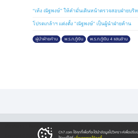
ก็ไม่น่าขวางการตั้งกรรมาธิการวิสามัญชุดนี
แนะให้การใช้จ่ายตรงเป้าหมายมากที่สุด และ
“เท้ง ณัฐพงษ์” ให้คำมั่นเดินหน้าตรวจสอบฝ่ายบริ
เพราะในอดีต สภาฯ ก็เคยตั้งคณะกรรมาธิกา
โปรดเกล้าฯ แต่งตั้ง "ณัฐพงษ์" เป็นผู้นำฝ่ายค้าน
ใช้จ่ายเงินกู้เช่นเดียวกัน
ผู้นำฝ่ายค้าน
พ.ร.ก.กู้เงิน
พ.ร.ก.กู้เงิน 4 แสนล้าน
เอกนิติ เปรียบออก พ.ร.ก.เหมือนให้ยาคนป่วย
ขณะที่นายเอกนิติ​ นิติทัณฑ์​ประภาศ​ รองนา
กระทรวงการคลัง​ ย้ำว่า การออก พ.ร.ก.กู้เง
เป็นเรื่องความมั่นคงทางเศรษฐกิจ ซึ่งวิกฤตค
ไม่ใช่แค่บรรเทาผลกระทบประชาชน แต่ช่วยเป
กินยา​ เพราะถ้ารอให้้ยาอีก 4-5 เดือน อาจไม่
สภาฯ เบรกอนุมัติ พ.ร.ก.กู้เงิน รอศาลฯ วินิจฉั
ส่วนในที่ประชุมสภาฯ นายเลิศศักดิ์ พัฒนชั
ถึงกรณีที่คณะรัฐมนตรี มีมติเห็นชอบ พ.ร.ก.
·
·
·
·
สภาฯ พิจารณาให้การอนุมัติ
เกี่ยวกับเรา
ติตต่อเรา
ร่วมงานกับเรา
เงื่อนไขและข้อตกลง
นโยบายคุ้ม
Ch7.com ใช้คุกกี้เพื่อที่จะได้นำข้อมูลไปวิเคราะห์เพื่อ
Copyright © 2026 Bangkok Broadcasting & T.V. Co.,Ltd.
All rights reserved