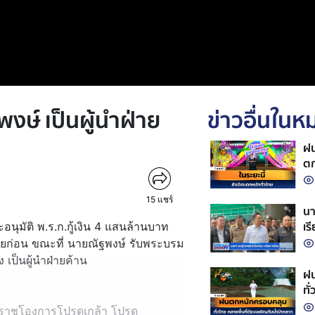
พงษ์ เป็นผู้นำฝ่าย
ข่าวอื่นใน
ฝน
ตก
15
แชร์
นา
เร
อนุมัติ พ.ร.ก.กู้เงิน 4 แสนล้านบาท
ัยก่อน ขณะที่ นายณัฐพงษ์ รับพระบรม
เป็นผู้นำฝ่ายค้าน
ฝน
ทั
บรมราชโองการโปรดเกล้า โปรด