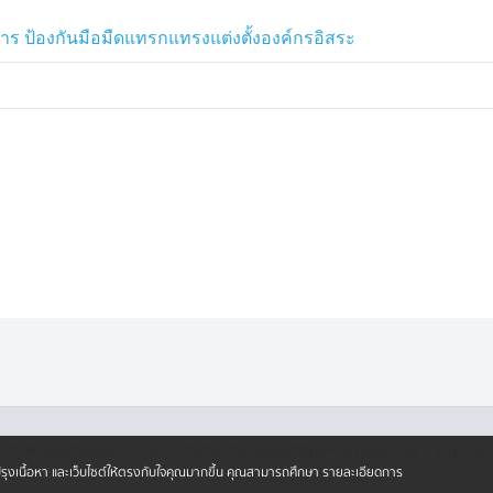
้ เพื่อช่วยกันตรวจสอบ และให้ข้อเสนอ
โปร่งใส
หาร ป้องกันมือมืดแทรกแทรงแต่งตั้งองค์กรอิสระ
รวิสามัญ ขึ้นมาติดตาม ตรวจสอบการ
ยกรัฐมนตรี และรัฐมนตรีว่าการ
ิน 4 แสนล้านบาท มีความจำเป็น เพราะ
รั้งนี้ เป็นวิกฤตปากท้องประชาชน
ลี่ยนผ่านพลังงาน เปรียบเหมือนการ
ทัน
ย
ยกุล รองประธานสภาผู้แทนราษฎร แจ้ง
กู้เงิน 400,000 ล้านบาท และเสนอให้
·
·
ครองข้อมูลส่วนบุคคล
นโยบายคุ้มครองข้อมูลส่วนบุคคล (ออนไลน์)
นโยบายคุ
ปรับปรุงเนื้อหา และเว็บไซต์ให้ตรงกับใจคุณมากขึ้น คุณสามารถศึกษา รายละเอียดการ