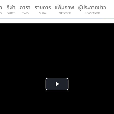
าว
กีฬา
ดารา
รายการ
แฟ้มภาพ
ผู้ประกาศข่าว
S
SPORT
STARS
SHOW
7HDSTOCK
NEWSCASTER
(current)
Play
Video