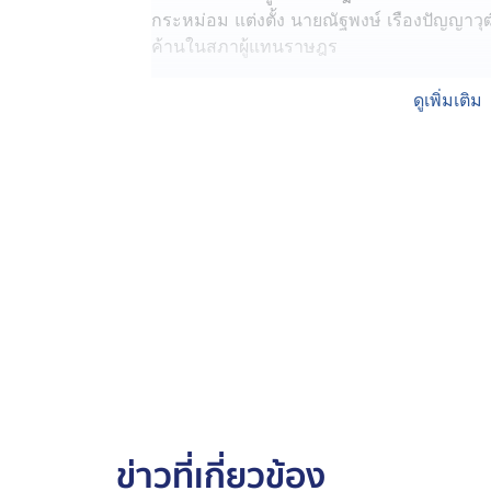
กระหม่อม แต่งตั้ง นายณัฐพงษ์ เรืองปัญญาวุ
ค้านในสภาผู้แทนราษฎร
หลังเสร็จพิธี นายณัฐพงษ์ ให้คำมั่นสัญญาว่า 
ดูเพิ่มเติม
ตัวแทนของประชาชน ในการให้ข้อเสนอแนะ ต
ไปตรงมา ยึดถือผลประโยชน์สูงสุดของประชาช
ณัฐพงษ์ ประกาศเดินหน้าตรวจสอบรัฐบาล
หลังเสร็จพิธี นายณัฐพงษ์ ให้คำมั่นสัญญาว่า 
ตัวแทนของประชาชน ในการให้ข้อเสนอแนะ ต
ไปตรงมา ยึดถือผลประโยชน์สูงสุดของประชาช
ปชน.ขอรัฐบาลอย่าขวาง ตั้ง กมธ.สอบใช้เงินกู
นายณัฐพงษ์ เปิดเผยอีกว่า ขณะนี้ได้ยื่นญัตติด
คณะกรรมาธิการวิสามัญตรวจสอบติดตามกา
กำหนด หรือ พ.ร.ก.กู้เงิน 400,000 ล้านบาท
ข่าวที่เกี่ยวข้อง
หากรัฐบาลไม่ต้องการปกปิด ไม่ให้สภาฯ ทำ