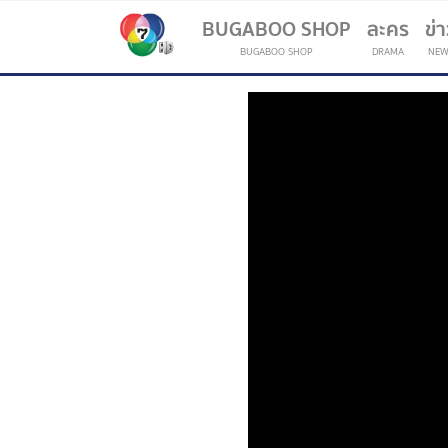
BUGABOO SHOP
ละคร
ข่
BUGABOO SHOP
DRAMA
NEW