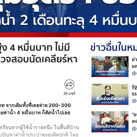
ุ่ง 4 หมื่นบาท ไม่มี
ข่าวอื่นใน
วจสอบนัดเคลียร์หา
ย่
ขณ
รั
รร
26
แชร์
สถ
บาท จากเดิมทั้งที่เคยจ่าย 200-300
่ายค่าน้ำ 4 หมื่นบาท ก็ตัดน้ำไปเลย
"ย
เห
เรียนจากผู้ใช้น้ำรายหนึ่ง ในพื้นที่บ้าน
ชว
สบปัญหาค่าน้ำประปาพุ่งสูงผิดปกติ โดย