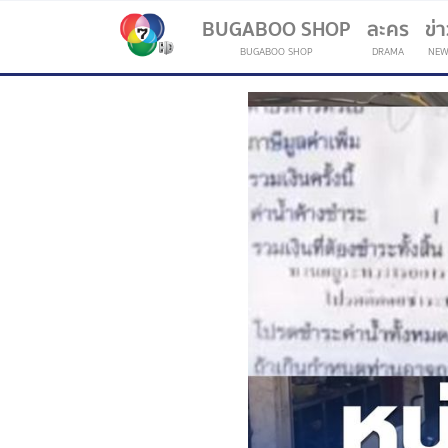
BUGABOO SHOP
ละคร
ข่
BUGABOO SHOP
DRAMA
NEW