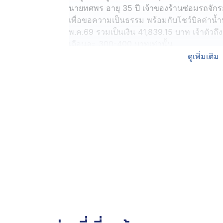
นายทศพร อายุ 35 ปี เจ้าของร้านซ่อมรถจักรย
เพื่อขอความเป็นธรรม พร้อมกับโชว์บิลค่าน้
พ.ค.69 รวมเป็นเงิน 41,839.15 บาท เจ้าตัวถึงกั
เดือนละ 300-400 บาทเท่านั้น
ดูเพิ่มเติม
นายทศพร เผยว่า ตนเช่าห้องเปิดร้านซ่อมรถเด
เดือนละ 200-300 บาท แต่ล่าสุดกลับพบว่าค่าน
ของเดือน เม.ย.69 จำนวน 20,593.76 บาท และแ
พ.ค.69 21,245.39 บาท 2 เดือนรวมเป็นเงิน
ร้านหมดแล้ว ท่อก็ไม่แตก ไม่รั่ว เพราะเป็นท่
ก๊อกน้ำก็มีแค่ 3 จุด ถ้าลืมเปิดน้ำในห้องน้ำ น
นายทศพร บอกอีกว่า ก่อนหน้านี้ได้แจ้งให้เจ้
ตรวจสอบแล้วรอบหนึ่ง ซึ่งเจ้าหน้าที่ยืนยันว่าร
ปกติเช่นกัน ต่อมาในการตรวจสอบรอบที่สอง เจ้
และจะนำเรื่องเข้าที่ประชุม รวมถึงลงพื้นที่ต
นายทศพร ตั้งข้อสังเกตว่า อาจเกิดจากมิเตอร์น
พร้อมย้ำว่า หากต้องรับผิดชอบค่าใช้จ่ายกว่า