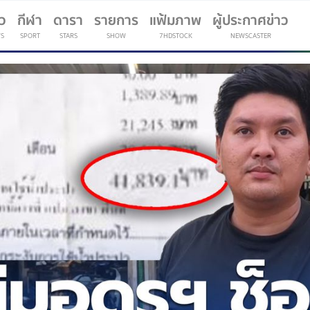
าว
กีฬา
ดารา
รายการ
แฟ้มภาพ
ผู้ประกาศข่าว
S
SPORT
STARS
SHOW
7HDSTOCK
NEWSCASTER
(current)