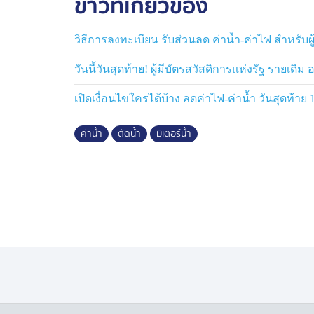
ข่าวที่เกี่ยวข้อง
ปัญญาจ่าย “ถ้าจะให้จ่าย 4 หมื่นกว่าบาท ผม
ก็ตัดน้ำผมไปเลย อยากฝากให้การประปาช่ว
วิธีการลงทะเบียน รับส่วนลด ค่าน้ำ-ค่าไฟ สำหรับผู้
ผิดพลาดเกิดจากตรงไหนกันแน่”
วันนี้วันสุดท้าย! ผู้มีบัตรสวัสดิการแห่งรัฐ รายเด
ล่าสุดช่วงเย็นวันเดียวกัน นายพิชัย บัณฑิต ผ
เปิดเงื่อนไขใครได้บ้าง ลดค่าไฟ-ค่าน้ำ วันสุดท้าย 1
สาขาอุดรธานี พร้อมทีมช่างประปาฯได้รีบลงพื้
เบื้องต้นพบจุดต้องสงสัยว่าอาจมีการรั่วไหลภาย
ค่าน้ำ
ตัดน้ำ
มิเตอร์น้ำ
กปภ. เตรียมส่งทีมช่างเข้าตรวจสอบอย่างละเอี
ซ่อมแซมจุดที่ชำรุด และนัดเจ้าของบ้านกับผู
อย่างเป็นธรรมช่วงบ่ายวันพรุ่งนี้ที่สำนักงาน
ยังฝากเตือนประชาชนให้หมั่นตรวจสอบระบบ
แนะนำว่า หากมั่นใจว่าไม่มีการใช้น้ำภายในบ
อยู่ ให้รีบปิดวาล์วน้ำและตรวจสอบหาจุดรั่วไหลท
แบบนี้