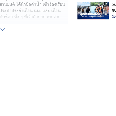
วร
านยนต์ ได้นำบิลค่าน้ำ เข้าร้องเรียน
คน
ำประปาประจำเดือน เม.ย.และ เดือน
บช็อก ทั้ง ๆ ที่เจ้าตัวบอก เคยจ่าย
ือนละ 4,000 บาท ปกติค่าน้ำอยู่เพียง
้ำพุ่งสูงลิ่ว โดยมียอดค่าใช้น้ำประปา
จ้งค่าน้ำเดือน พ.ค.69 เมื่อวันที่ 7
 41,839.15 บาท ยืนยัน “ผมตรวจรอบ
อลอยทั้งหมด ถ้ารั่วน้ำต้องนองให้เห็น
้ำก็ต้องท่วมร้าน แต่นี่ทุกอย่างปกติ”
าหน้าที่การประปาส่วนภูมิภาคเข้ามา
ะบบปกติ ขณะที่ฝั่งร้านก็ไม่พบสิ่งผิด
าหน้าที่แจ้งว่ายังหาข้อสรุปไม่ได้
รวจสอบอย่างละเอียดอีกครั้ง
้ำชำรุด หรือเจ้าหน้าที่จดเลขผิด
 4 หมื่นบาทเศษเพียงลำพัง ตนคงไม่มี