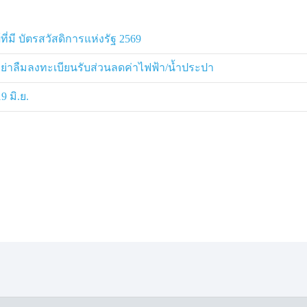
จ่ายไม่ไหวหรอกครับ ถ้าจะเอาแบบนั้น
ยตรวจสอบให้ความเป็นธรรม ว่าความ
ที่มี บัตรสวัสดิการแห่งรัฐ 2569
ิม อย่าลืมลงทะเบียนรับส่วนลดค่าไฟฟ้า/น้ำประปา
ู้จัดการการประปาส่วนภูมิภาค (กปภ.)
9 มิ.ย.
นที่ตรวจสอบข้อเท็จจริงอีกครั้ง โดย
ในห้องน้ำของบ้านผู้ใช้น้ำ ทั้งนี้ ทาง
ยดอีกครั้งในสายวันนี้ พร้อมเร่ง
้เช่าเข้าพูดคุยหาแนวทางออกร่วมกัน
 นอกจากนี้ ผู้จัดการ กปภ.สาขาอุดรธานี
ประปาภายในบ้านอย่างสม่ำเสมอ โดย
้าน แต่พบว่ามิเตอร์หรือใบพัดยังหมุน
ันที เพื่อป้องกันค่าน้ำพุ่งสูงผิดปกติ