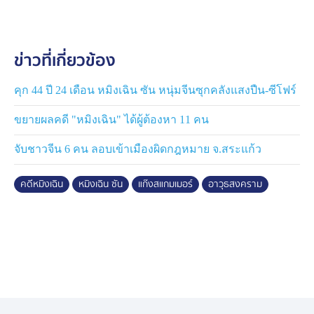
หนึ่งในนั้นเป็นคดีที่เกิดขึ้นในพื้นที่ สน.ดินแดง ที่มีข้อมูลว่า
มีผู้เสียหายแจ้งความ แหล่งข่าวในกองบัญชาการ
ตำรวจนครบาล ยอมรับว่าเรื่องนี้ต้องใช้เวลา เพราะต้องไล่
ข่าวที่เกี่ยวข้อง
ชื่อในแต่ละ case ID และเชื่อว่าไม่ได้มีแค่ที่นี่ที่เดียว จึงมี
การไล่ตรวจสอบทุกโรงพักในพื้นที่ "นครบาล" เพื่อนำข้อมูล
ไปรวมกับที่ ตำรวจ บช.สอท. หรือตำรวจไซเบอร์ กำลัง
คุก 44 ปี 24 เดือน หมิงเฉิน ซัน หนุ่มจีนซุกคลังแสงปืน-ซีโฟร์
ติดตามภาพรวมความเสียหาย
ขยายผลคดี "หมิงเฉิน" ได้ผู้ต้องหา 11 คน
ส่วนเรื่องความคลางแคลงใจ ว่าอาวุธปืนสงคราม ที่เจอใน
จับชาวจีน 6 คน ลอบเข้าเมืองผิดกฎหมาย จ.สระแก้ว
บ้านเช่า จังหวัดชลบุรี จะหลุดมาจากกองทัพเรือ หรือไม่
เพราะผู้ต้องหาที่ถูกจับกุม มีคนที่เป็นทหารเรืออยู่ด้วย
คดีหมิงเฉิน
หมิงเฉิน ซัน
แก๊งสแกมเมอร์
อาวุธสงคราม
สอบถามเรื่องนี้กับ พลเรือเอก ไพโรจน์ เฟื่องจันทร์ ผู้
บัญชาการทหารเรือ เมื่อวานนี้ ได้รับการยืนยันว่า ไม่มีอาวุธ
ของกองทัพเรือ หลุดออกไป และความผิดที่เกิดขึ้นก็เป็น
พฤติกรรมส่วนบุคคล
อีกประเด็นที่กำลังไล่รื้อตรวจสอบกันขนานใหญ่ ก็คือการ
ออกบัตรสีชมพูให้กับ "หมิงเฉิน" ที่พบว่าการทุจริตแบบนี้ไม่
ได้เพิ่งเกิดขึ้น แต่น่าจะทำมานานแล้ว ทำให้ ผู้ว่าราชการ