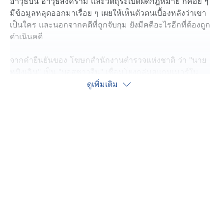
อาวุธปืน อาวุธสงคราม และวัตถุระเบิดผิดกฎหมาย ก็ค่อย ๆ
มีข้อมูลหลุดออกมาเรื่อย ๆ เผยให้เห็นตัวตนเบื้องหลังว่าเขา
เป็นใคร และนอกจากคดีที่ถูกจับกุม ยังมีคดีอะไรอีกที่ต้องถูก
ดำเนินคดี
จากคำยืนยันของ โฆษกสำนักงานตำรวจแห่งชาติ ว่า "นาย
หมิงเฉิน" เป็น "บอสชาวจีน" เชื่อมโยงกลุ่มสแกมเมอร์ใน
ประเทศกัมพูชา และมีคดีที่เครือข่ายของเขา เกี่ยวพันกับ
ดูเพิ่มเติม
เหยื่อคนไทยจำนวนมาก ทำให้ ตำรวจไซเบอร์ ต้องไล่ตรวจ
สอบทุก case ID ที่เคยมีการแจ้งความออนไลน์ บัญชีการใช้
เงินสกุลดิจิทัล "คริปโตเคอเรนซี" เพื่อหาข้อสรุปว่ามีกี่คดีที่
จะต้องนำไปดำเนินคดีกับ "นายหมิงเฉิน"
จากเบาะแสที่ได้มาพบว่า ช่วงระหว่างวันที่ 2 กันยายน
2565 - 6 พฤษภาคม 2569 "นายหมิงเฉิน" ทำธุรกรรม
ทางการเงิน รวม 473 รายการ ผ่านบัญชีธนาคารแห่งหนึ่ง
ตลอดช่วงเกือบ 4 ปี มีเงินเข้ารวมกว่า 40.5 ล้านบาท และ
เงินออกมากกว่าเล็กน้อย อยู่ที่กว่า 40.48 ล้านบาท