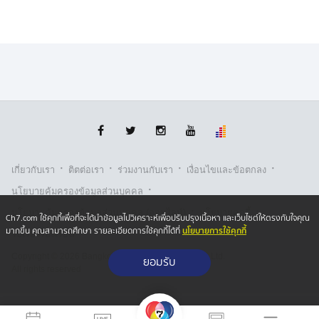
·
·
·
·
เกี่ยวกับเรา
ติตต่อเรา
ร่วมงานกับเรา
เงื่อนไขและข้อตกลง
·
นโยบายคุ้มครองข้อมูลส่วนบุคคล
·
·
นโยบายคุ้มครองข้อมูลส่วนบุคคล (ออนไลน์)
นโยบายคุกกี้
Ch7.com ใช้คุกกี้เพื่อที่จะได้นำข้อมูลไปวิเคราะห์เพื่อปรับปรุงเนื้อหา และเว็บไซต์ให้ตรงกับใจคุณ
นโยบายการใช้คุกกี้
มากขึ้น คุณสามารถศึกษา รายละเอียดการใช้คุกกี้ได้ที่
รับเรื่องร้องเรียน
Copyright © 2026 Bangkok Broadcasting & T.V. Co.,Ltd.
ยอมรับ
All rights reserved