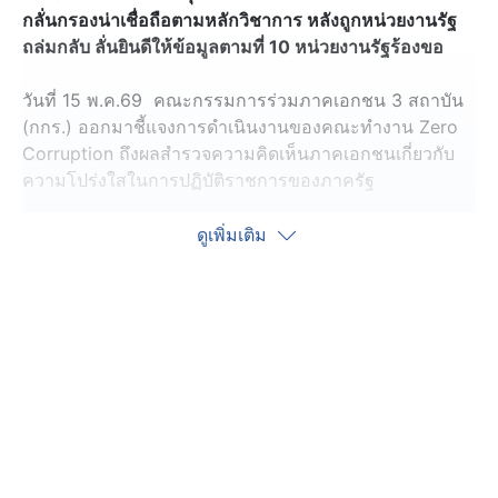
กลั่นกรองน่าเชื่อถือตามหลักวิชาการ หลังถูกหน่วยงานรัฐ
ถล่มกลับ ลั่นยินดีให้ข้อมูลตามที่ 10 หน่วยงานรัฐร้องขอ
วันที่ 15 พ.ค.69 คณะกรรมการร่วมภาคเอกชน 3 สถาบัน
(กกร.) ออกมาชี้แจงการดำเนินงานของคณะทำงาน Zero
Corruption ถึงผลสำรวจความคิดเห็นภาคเอกชนเกี่ยวกับ
ความโปร่งใสในการปฏิบัติราชการของภาครัฐ
โดยระบุ ตามที่ คณะทำงาน Zero Corruption: กกร. และ
ดูเพิ่มเติม
เพื่อนไม่ทน ได้ดำเนินการแถลงข่าว “ผลการสำรวจความคิด
เห็นของภาคเอกชนเกี่ยวกับความโปร่งใสในการปฏิบัติ
ราชการของภาครัฐ" เมื่อวันที่ 14 พฤษภาคม2569 นั้น ศูนย์
พยากรณ์เศรษฐกิจและธุรกิจ มหาวิทยาลัยหอการค้าไทย ใน
ฐานะฝ่ายวิชาการ ซึ่งได้มีการทำงานร่วมกับหลายหน่วยงาน
ทั้ง องค์กรต่อต้านคอรัปชั่น TDRI TIJ เป็นต้น ขอชี้แจงใน
การทำงานเชิงวิชาการ ดังนี้
ทางศูนย์ฯ มีการประชุมแบบสอบถาม ซึ่งแบบสอบถามจะยึด