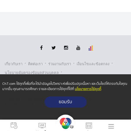
สำคัญ ทั้งนี้จำนวน 26 หน่วยงาน มาจากแนวทางที่
ธนาคารโลก และ OECD ที่ได้จำแนกหน่วยงานภาครัฐออก
เป็น 5 กลุ่มหลัก ประกอบด้วย
กลุ่มที่ 1: Tax & Revenue: หน่วยงานจัดเก็บภาษีและรายได้
ภาครัฐ
กลุ่มที่ 2: Licensing & Permits: หน่วยงานออกใบอนุญาต
และจดทะเบียนธุรกิจ
กลุ่มที่ 3: Customs & Trade: หน่วยงานศุลกากรและการค้า
·
·
·
·
เกี่ยวกับเรา
ติตต่อเรา
ร่วมงานกับเรา
เงื่อนไขและข้อตกลง
ระหว่างประเทศ
·
กลุ่มที่ 4: Utilities & Infrastructure: หน่วยงาน
นโยบายคุ้มครองข้อมูลส่วนบุคคล
สาธารณูปโภคและโครงสร้างพื้นฐาน
·
·
นโยบายคุ้มครองข้อมูลส่วนบุคคล (ออนไลน์)
นโยบายคุกกี้
Ch7.com ใช้คุกกี้เพื่อที่จะได้นำข้อมูลไปวิเคราะห์เพื่อปรับปรุงเนื้อหา และเว็บไซต์ให้ตรงกับใจคุณ
กลุ่มที่ 5: Law Enforcement & Judiciary: กระบวนการ
นโยบายการใช้คุกกี้
มากขึ้น คุณสามารถศึกษา รายละเอียดการใช้คุกกี้ได้ที่
รับเรื่องร้องเรียน
ยุติธรรมและการบังคับใช้กฎหมาย (ยกเว้นศาล)
Copyright © 2026 Bangkok Broadcasting & T.V. Co.,Ltd.
ร่วมกับการใช้ข้อมูลของสำนักงาน ป.ป.ช. ที่ได้แบ่งกลุ่มงาน
ยอมรับ
All rights reserved
ออกเป็น 5 ประเภท ประกอบด้วย ประเภทโครงสร้างพื้นฐาน
ประเภทสังคม ประเภทความมั่นคงและกระบวนการ
ยุติธรรม (ยกเว้นศาล) ประเภทเศรษฐกิจ และประเภท
นโยบายและวิชาการตลอดจนหน่วยงานต่างๆ พิจารณาร่วม