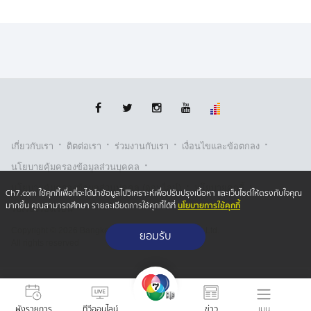
·
·
·
·
เกี่ยวกับเรา
ติตต่อเรา
ร่วมงานกับเรา
เงื่อนไขและข้อตกลง
·
นโยบายคุ้มครองข้อมูลส่วนบุคคล
·
·
นโยบายคุ้มครองข้อมูลส่วนบุคคล (ออนไลน์)
นโยบายคุกกี้
Ch7.com ใช้คุกกี้เพื่อที่จะได้นำข้อมูลไปวิเคราะห์เพื่อปรับปรุงเนื้อหา และเว็บไซต์ให้ตรงกับใจคุณ
นโยบายการใช้คุกกี้
มากขึ้น คุณสามารถศึกษา รายละเอียดการใช้คุกกี้ได้ที่
รับเรื่องร้องเรียน
Copyright © 2026 Bangkok Broadcasting & T.V. Co.,Ltd.
ยอมรับ
All rights reserved
เมนู
ผังรายการ
ทีวีออนไลน์
ข่าว