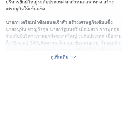
บริหารยักษ์ใหญ่ระดับประเทศ มากำหนดแนวทาง สร้าง
เศรษฐกิจให้เข้มแข็ง
นายกฯ เตรียมนำข้อเสนอเจ้าสัว สร้างเศรษฐกิจเข้มแข็ง
นายอนุทิน ชาญวีรกูล นายกรัฐมนตรี เปิดเผยว่า การพูดคุย
ร่วมกับผู้บริหารภาคธุรกิจขนาดใหญ่ ระดับประเทศ เมื่อวาน
นี้ (15 พ.ค.) ได้รับฟังความเห็น และข้อเสนอแนะ โดยจะนำ
มาประมวลและกำหนดเป็นแนวทาง เพื่อทำให้สิ่งที่ผู้ประกอบ
การคาดหวังสัมฤทธิ์ผลได้มากที่สุด เพราะประเทศ ต้องพึ่งผู้
ดูเพิ่มเติม
ประกอบการ ในการขับเคลื่อนไปข้างหน้า เพื่อทำให้
เศรษฐกิจเข้มแข็ง
โดยภาคเอกชน ต้องการให้ปรับปรุง เช่น เส้นทางขนส่ง
สินค้า, กำแพงภาษี นายธนินท์ เจียรวนนท์ ประธานอาวุโส
เครือเจริญโภคภัณฑ์ บอกว่า ต้องยกระดับเกษตรกรให้มาก
ที่สุด เพราะประเทศไทยมีความมั่นคงทางด้านอาหาร ซึ่งใน
อาเซียน ถือว่าประเทศไทย ยืนหนึ่งในเรื่องนี้ จึงต้องเน้นให้มี
ความเข้มแข็ง