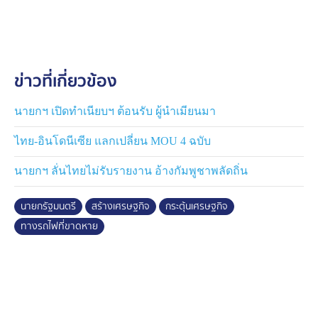
นายกฯ ยัน ทางเชื่อมระนอง-ชุมพร ต้องมี
ส่วนเส้นทางรถไฟที่ขาดหาย (Missing Link) ระหว่างชุมพร
และระนองนั้น ควรเกิดขึ้น เพราะเส้นทางรถไฟที่ไปซีกตะวัน
ตกยังไม่มี จึงต้องเติมในส่วนที่ขาดหายไป
ข่าวที่เกี่ยวข้อง
เพื่อทำให้โครงข่ายการคมนาคมทางรางของไทย เชื่อมไป
ยังประเทศเพื่อนบ้าน มีความสมบูรณ์ขึ้น เพราะสิ่งเหล่านี้
นายกฯ เปิดทำเนียบฯ ต้อนรับ ผู้นำเมียนมา
คือ จุดเริ่มของแลนด์บริดจ์ ส่วนโครงการแลนด์บริดจ์นั้น อยู่
ไทย-อินโดนีเซีย แลกเปลี่ยน MOU 4 ฉบับ
ระหว่างศึกษา ประเด็นความคุ้มทุน
นายกฯ ลั่นไทยไม่รับรายงาน อ้างกัมพูชาพลัดถิ่น
นายกรัฐมนตรี
สร้างเศรษฐกิจ
กระตุ้นเศรษฐกิจ
ทางรถไฟที่ขาดหาย