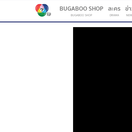
BUGABOO SHOP
ละคร
ข่
BUGABOO SHOP
DRAMA
NEW