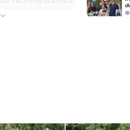
ื่อนอีก 2 คน มาทำบุญ และตั้งใจจะให้
เส
่างก็เป็นปกติ แต่มาผิดสังเกตขณะขับ
องเกิดเร่งขึ้นเอง ทั้ง ๆ ที่ถอนคันเร่ง
รกไม่ทัน ทำให้หน้ารถทิ่มลงบ่อ
ถ และไปขอความช่วยเหลือจากชาวบ้าน
บ่อ เพื่อเข้าอู่ตรวจสอบสาเหตุ เชื่อ
ด เพราะบารมีหลวงปู่ทวด ที่แขวนอยู่
กลายเป็นมาสะเดาะเคราะห์แทน