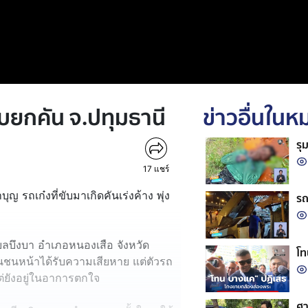
ับยกคัน จ.ปทุมธานี
ข่าวอื่นใน
รุ
17
แชร์
ุญ รถเก๋งที่ขับมาเกิดคันเร่งค้าง พุ่ง
รถ
บลบึงบา อำเภอหนองเสือ จังหวัด
โท
ันชนหน้าได้รับความเสียหาย แต่ตัวรถ
แต่ยังอยู่ในอาการตกใจ
ศา