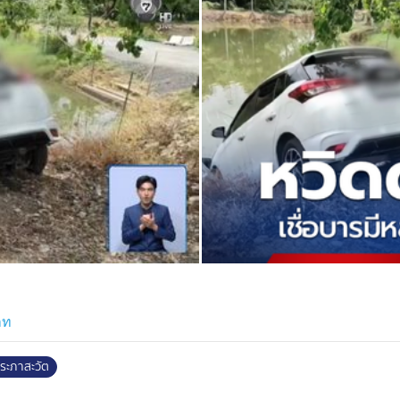
าท
ระภาสะวัต