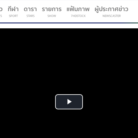
าว
กีฬา
ดารา
รายการ
แฟ้มภาพ
ผู้ประกาศข่าว
S
SPORT
STARS
SHOW
7HDSTOCK
NEWSCASTER
(current)
Play
Video