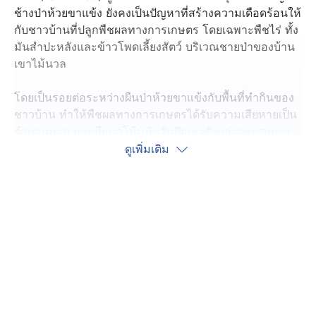
ช้างป่าห้วยขาแข้ง ยังคงเป็นปัญหาที่สร้างความเดือดร้อนให้
กับชาวบ้านที่ปลูกพืชผลทางการเกษตร โดยเฉพาะพืชไร่ ทั้ง
มันสำปะหลังและข้าวโพดเลี้ยงสัตว์ บริเวณชายป่าของบ้าน
เขาไม้นวล
โดยเป็นรอยต่อระหว่างผืนป่าห้วยขาแข้งกับพื้นที่ทำกินของ
ชาวบ้าน ทำให้พืชผลทางการเกษตรได้รับความเสียหายเป็น
จำนวนมาก และมีแนวโน้มนับวันปัญหาดังกล่าวจะรุนแรง
ขึ้น
ดูเพิ่มเติม
ทางชุมชนและอาสาสมัคร จึงสนธิกำลังร่วมกับ จนท.เขต
ห้ามล่าสัตว์ป่าห้วยทับเสลา-ห้วยระบำ ช่วยกันผลักดันช้างป่า
โดยนำระบบเตือนภัยมาใช้ หลังจากนั้นจะนำกำลังลงจุดเกิด
เหตุ ช่วยกันตีเกาะ เคาะไม้ ส่งเสียงดัง เพื่อขับไล่ช้างป่า ให้
ออกไปจากพื้นที่
ทางด้านนายดำรงฤทธิ์ ชาวบ้านเผยว่า ได้ปลูกมันนำปะหลัง
บนเนื้อที่ 20 ไร่ บริเวณรอยต่อระหว่างเขตรักษาพันธุ์สัตว์ป่า