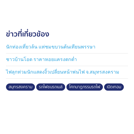
และตลาดร่มหุบ แหล่งท่องเที่ยวระดับโลก ที่ผ่านมา ทาง
โรงเรียนตระหนักและเน้นย้ำความปลอดภัยให้กับนักเรียน ที่
จำเป็นต้องเดินทางมาเรียน และกลับบ้าน ต้องเดินข้ามทาง
รถไฟมาโดยตลอด
ข่าวที่เกี่ยวข้อง
เช่นเดียวกับวันนี้ ผู้อำนวยการโรงเรียน พร้อมด้วยคณะครู
ได้นำนักเรียนชั้นอนุบาล 3 ลงพื้นที่เรียนรู้เรื่องความ
นักท่องเที่ยวล้น แห่ชมขบวนต้นเทียนพรรษา
ปลอดภัยจากประสบการณ์จริงอีกครั้ง โดยเฉพาะการยืน
ชาวบ้านโอด ราคาหอยแครงตกต่ำ
ต้องเว้นระยะห่างจากทางรถไฟระยะใด ถึงจะเป็นระยะห่างที่
เหมาะสมและปลอดภัย
ไฟลุกท่วมนักแสดงงิ้วเปลี่ยนหน้าพ่นไฟ จ.สมุทรสงคราม
สมุทรสงคราม
รถไฟชนรถเมล์
โศกนาฏกรรมรถไฟ
เปิดเทอม