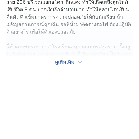
สาย 206 บริเวณแยกอโศก-ดินแดง ทำให้เกิดเพลิงลุกไหม้
เสียชีวิต 8 คน บาดเจ็บอีกจำนวนมาก ทำให้หลายโรงเรียน
ตื่นตัว ติวเข้มมาตรการความปลอดภัยให้กับนักเรียน ถ้า
เผชิญสถานการณ์ฉุกเฉิน รถที่นั่งมาติดรางรถไฟ ต้องปฏิบัติ
ตัวอย่างไร เพื่อให้ตัวเองปลอดภัย
นี่เป็นภาพบรรยากาศ โรงเรียนอนุบาลสมุทรสงคราม ตั้งอยู่
ในตัวจังหวัดสมุทรสงคราม ซึ่งวันนี้เปิดภาคเรียนเป็นวันแรก
มีคณะครูมาคอยดูแลความปลอดภัยให้กับนักเรียน บริเวณ
ดูเพิ่มเติม
ประตูทางเข้า-ออกโรงเรียน
และเมื่อนักเรียนเข้ามาในเขตโรงเรียน และระหว่างคาบการ
เรียนการสอน ทางโรงเรียนจะปิดล็อกทุกประตูรั้ว ทุกจุดรอบ
โรงเรียน โดยมีเจ้าหน้าที่รักษาความปลอดภัย ประจำการ
คอยคัดกรองบุคคลเข้า-ออกตลอดเวลา เพื่อความปลอดภัย
อย่างสูงสุดของนักเรียนทุกคน
เนื่องจากสภาพพื้นที่ของโรงเรียนอนุบาลสมุทรสงคราม
บริเวณด้านหลังโรงเรียน ตั้งอยู่ติดกับทางรถไฟสายแม่กลอง