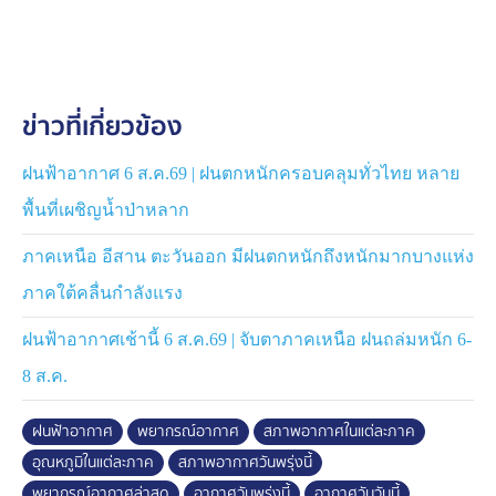
กรุงเทพมหานครและปริมณฑล ฝนตก 60% ของพื้นที่
อุณหภูมิอยู่ระหว่าง 26-36 องศาเซลเซียส
ข่าวที่เกี่ยวข้อง
ฝนฟ้าอากาศ 6 ส.ค.69 | ฝนตกหนักครอบคลุมทั่วไทย หลาย
พื้นที่เผชิญน้ำป่าหลาก
ภาคเหนือ อีสาน ตะวันออก มีฝนตกหนักถึงหนักมากบางแห่ง
ภาคใต้คลื่นกำลังแรง
ฝนฟ้าอากาศเช้านี้ 6 ส.ค.69 | จับตาภาคเหนือ ฝนถล่มหนัก 6-
8 ส.ค.
ฝนฟ้าอากาศ
พยากรณ์อากาศ
สภาพอากาศในแต่ละภาค
อุณหภูมิในแต่ละภาค
สภาพอากาศวันพรุ่งนี้
พยากรณ์อากาศล่าสุด
อากาศวันพรุ่งนี้
อากาศวันวันนี้