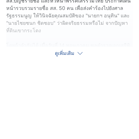
สส.บัญชีรายชื่อ และหัวหน้าพรรคเสรีรวมไทย ประกาศเดิน
หน้ารวบรวมรายชื่อ สส. 50 คน เพื่อส่งคำร้องไปยังศาล
รัฐธรรมนูญ ให้วินิจฉัยคุณสมบัติของ "นายกฯ อนุทิน" และ
"นายไชยชนก ชิดชอบ" ว่าผิดจริยธรรมหรือไม่ จากปัญหา
ที่ดินเขากระโดง
โดยถ้าจำกันได้ เมื่อวันที่ 14 พฤษภาคม พลตำรวจเอกเสรีพิ
สุทธ์ ให้สัมภาษณ์ต่อสื่อมวลชนว่า ได้รวบรวมพยานหลัก
ดูเพิ่มเติม
ฐานกรณีต่าง ๆ แล้วเสร็จ โดยประเด็นสำคัญที่หยิบยกขึ้นมา
ตรวจสอบ คือ การไม่ทวงคืนที่ดินเขากระโดง ทั้งที่มีคำ
พิพากษาของศาลฎีกาชี้ขาดไปแล้วว่า เป็นกรรมสิทธิ์ของ
การรถไฟฯ
และพลตำรวจเอกเสรีพิศุทธ์ บอกว่า เตรียมเดินทางไป
บุรีรัมย์ เพื่อแจ้งความดำเนินคดีกับ "ตระกูลชิดชอบ" ในกรณี
ที่ดินเขากระโดงอีกด้วย
ขณะที่เมื่อวาน (18 พ.ค.) "นายกฯ อนุทิน" ให้สัมภาษณ์สื่อฯ
ถึงเรื่องดังกล่าว ซึ่งเนื้อหาการให้สัมภาษณ์ค่อนข้างเผ็ดร้อน