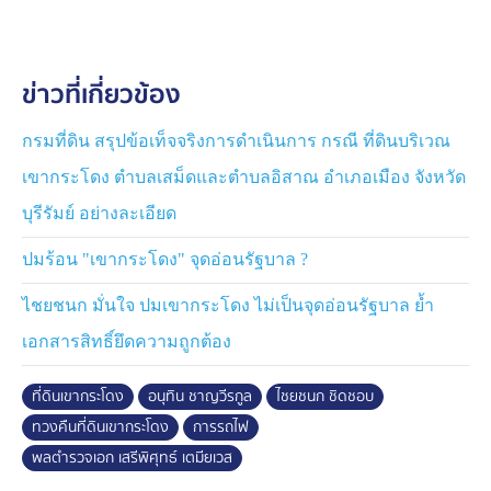
นายกฯ ระบุว่า ตนไปเกี่ยวข้องกับเขากระโดงได้อย่างไร
และบอกว่า "ปั้นน้ำเป็นตัวเข้าข่ายผิดจริยธรรมเหมือนกัน" นี่
ข่าวที่เกี่ยวข้อง
เป็นวิธีการของตำรวจเก่าที่ใช้วิธีข่มขู่ หากจะเดินทางไปที่
บุรีรัมย์ ก็จะชวนไปกินข้าว โดยยืนยันว่าจะไม่ฟ้องกลับอีก
ฝ่าย
กรมที่ดิน สรุปข้อเท็จจริงการดำเนินการ กรณี ที่ดินบริเวณ
เขากระโดง ตำบลเสม็ดและตำบลอิสาณ อำเภอเมือง จังหวัด
ด้าน นายภราดร ปริศนานันทกุล รัฐมนตรีประจำสำนักนายก
บุรีรัมย์ อย่างละเอียด
รัฐมนตรี บอกว่า เป็นสิทธิ์ของพลตำรวจเอกเสรีพิศุทธ์ ที่จะ
ดำเนินการได้กระบวนการตามกฎหมาย ส่วนขั้นตอนการคืน
ปมร้อน "เขากระโดง" จุดอ่อนรัฐบาล ?
ที่ดินเขากระโดง ขณะนี้อยู่ในขั้นตอนที่การรถไฟฯ จะ
ดำเนินการฟ้องร้องกับผู้ที่เป็นคู่กรณีเป็นรายแปลง ซึ่งอยู่ใน
ไชยชนก มั่นใจ ปมเขากระโดง ไม่เป็นจุดอ่อนรัฐบาล ย้ำ
กระบวนการยุติธรรม
เอกสารสิทธิ์ยึดความถูกต้อง
ที่ดินเขากระโดง
อนุทิน ชาญวีรกูล
ไชยชนก ชิดชอบ
ทวงคืนที่ดินเขากระโดง
การรถไฟ
พลตำรวจเอก เสรีพิศุทธ์ เตมียเวส