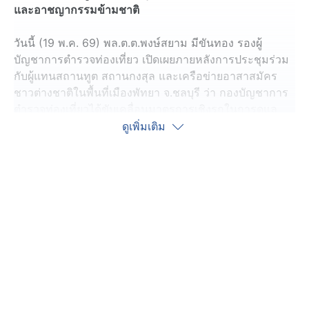
และอาชญากรรมข้ามชาติ
วันนี้ (19 พ.ค. 69) พล.ต.ต.พงษ์สยาม มีขันทอง รองผู้
บัญชาการตำรวจท่องเที่ยว เปิดเผยภายหลังการประชุมร่วม
กับผู้แทนสถานทูต สถานกงสุล และเครือข่ายอาสาสมัคร
ชาวต่างชาติในพื้นที่เมืองพัทยา จ.ชลบุรี ว่า กองบัญชาการ
ตำรวจท่องเที่ยวได้ขับเคลื่อนมาตรการเชิงรุกในการดูแล
ความปลอดภัยนักท่องเที่ยว และสร้างความร่วมมือระหว่าง
ดูเพิ่มเติม
หน่วยงานภาครัฐกับเครือข่ายต่างประเทศ เพื่อป้องกันและ
ปราบปรามการกระทำผิดที่ส่งผลกระทบต่อภาพลักษณ์การ
ท่องเที่ยวไทย โดยมีผู้แทนจากหลายประเทศเข้าร่วม อาทิ
ฟินแลนด์ สาธารณรัฐเกาหลี สวิตเซอร์แลนด์ สหราช
อาณาจักร สหรัฐอเมริกา อินเดีย มองโกเลีย และสหพันธรัฐ
รัสเซีย รวมถึงเครือข่ายอาสาสมัครชาวต่างชาติกว่า 20
ประเทศในพื้นที่พัทยา
พล.ต.ต.พงษ์สยาม กล่าวว่า ที่ประชุมได้แลกเปลี่ยนข้อมูล
ด้านการข่าวและหารือแนวทางความร่วมมือในการแก้ไข
ปัญหาที่เกี่ยวข้องกับชาวต่างชาติในพื้นที่ท่องเที่ยวสำคัญ