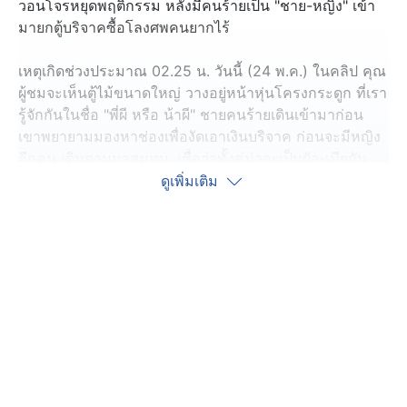
วอนโจรหยุดพฤติกรรม หลังมีคนร้ายเป็น "ชาย-หญิง" เข้า
มายกตู้บริจาคซื้อโลงศพคนยากไร้
เหตุเกิดช่วงประมาณ 02.25 น. วันนี้ (24 พ.ค.) ในคลิป คุณ
ผู้ชมจะเห็นตู้ไม้ขนาดใหญ่ วางอยู่หน้าหุ่นโครงกระดูก ที่เรา
รู้จักกันในชื่อ "พี่ผี หรือ น้าผี" ชายคนร้ายเดินเข้ามาก่อน
เขาพยายามมองหาช่องเพื่องัดเอาเงินบริจาค ก่อนจะมีหญิง
อีกคน เดินตามมาสมทบ เชื่อว่าทั้งคู่น่าจะเป็นผัว-เมียกัน
เมื่อไม่รู้จะงัดตู้บริจาคได้อย่างไร ชายคนร้าย จึงยกตู้ไม้ไป
ดูเพิ่มเติม
เลยทั้งตู้
ขณะที่กล้องวงจรปิดอีกมุม บันทึกภาพ ชาย-หญิงคู่นี้ ขี่รถ
จักรยานยนต์หลบหนีไป เหตุเกิดภายในวัดสังฆจายเถร
อำเภอเมืองสุพรรณบุรี จังหวัดสุพรรณบุรี
ทีมข่าวลงพื้นที่เกิดเหตุ ทราบว่าตู้บริจาคที่ถูกขโมยไป ตั้งอยู่
ในศาลากองอำนวยการของวัด ทีแรกคนในวัดก็คิดว่า ท่าน
เจ้าอาวาสมอบหมายให้ใครนำตู้ไม้ใบนี้ ซึ่งมีลักษณะคล้าย
โลงศพจำลอง ไปซ่อมแซมหรือเปล่า