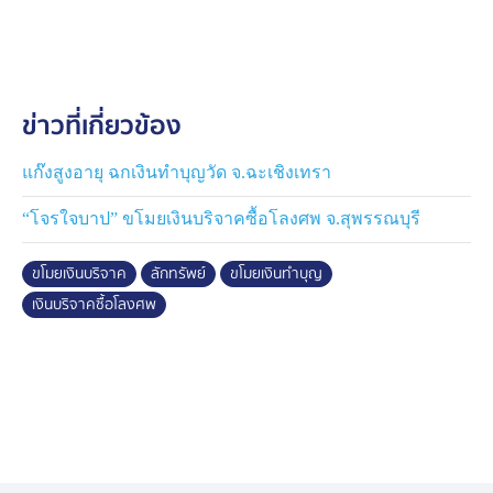
กระทั่งตรวจสอบภาพกล้องวงจรปิด ถึงทราบความจริง
สำหรับเงินส่วนนี้ ญาติโยมทำบุญ เพื่อร่วมซื้อโลงศพบริจาค
คนยากไร้ เจ้าอาวาสวัด ฝากข้อความถึงผู้ก่อเหตุ "อย่าทำ
ข่าวที่เกี่ยวข้อง
เลย มันบาป และอยากให้ตำรวจจับกุมคนร้ายมารับโทษตาม
กฎหมาย"
แก๊งสูงอายุ ฉกเงินทำบุญวัด จ.ฉะเชิงเทรา
หลังเกิดเหตุทางวัด ส่งคนไปตามหาตู้รับบริจาค ซึ่งก็เป็นช่วง
“โจรใจบาป” ขโมยเงินบริจาคซื้อโลงศพ จ.สุพรรณบุรี
เวลาเดียวกับที่มีพลเมืองดี แจ้งเหตุ เจอตู้โลงศพจำลอง
ของวัด ถูกนำไปโยนทิ้งในบ่อปลา ใกล้ ๆ กับโรงเรียนวัดสังฆ
ขโมยเงินบริจาค
ลักทรัพย์
ขโมยเงินทำบุญ
จายเถร
เงินบริจาคซื้อโลงศพ
ทั้งนี้สภาพตู้รับบริจาคถูกงัดจนชำรุด ภายในตู้ไม่มีเงินเหลือ
สักบาท เจ้าหน้าที่วัดจึงเคลื่อนย้ายกลับมาซ่อมแซม แล้ววาง
ในตำแหน่งเดิม
ด้านนายนิคม อุ่นพัฒนาศิลป์ นายก อบต.สวนแตง เปิดเผย
ข้อมูล ยอดเงินทำบุญที่คนร้ายได้ไป น่าจะมีไม่กี่ร้อยบาท
เนื่องจากทางวัดเพิ่งเปิดตู้เก็บเงินบริจาคไป และไม่ใช่ช่วง