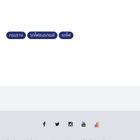
รัฐวิสาหกิจรถไฟแห่งประเทศไทย สะท้อนปัญหาเรื่องเจ้า
หน้าที่ไม่เพียงพอ ถือเป็นข้อเสนอหนึ่ง แต่เชื่อว่าเทคโนโลยี
สามารถทดแทนได้
กรมราง
รถไฟชนรถเมล์
รถไฟ