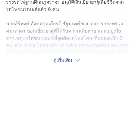
รางรถไฟฐานฝืนกฎจราจร อนุมัติเงินเยียวยาผู้เสียชีวิตจาก
รถไฟชนรถเมล์แล้ว 6 คน
นายสิริพงศ์ อังคสกุลเกียรติ รัฐมนตรีช่วยว่าการกระทรวง
คมนาคม บอกเยียวยาผู้ที่ได้รับความเสียหาย และสูญเสีย
จากเหตุรถไฟชนรถเมล์ที่จุดตัดรถไฟอโศก-ดินแดงแล้ว 6
คน จาก 8 คน โดยองค์การขนส่งมวลชนกรุงเทพฯ และการ
รถไฟแห่งประเทศไทย ได้เยียวยา 2.9 ล้านบาท และจะมีอีก
300,000 บาท จากกองทุนคุ้มครองสิทธิ์ รวมถึงผู้บาดเจ็บ
ดูเพิ่มเติม
คนอื่น ๆ จะดำเนินการต่อไป
กรมการขนส่งทางรางได้แจ้งความผู้ขับรถไฟ ฐานประมาท
และรถทุกคันที่จอดทับบริเวณรางรถไฟ ฐานฝ่าฝืนกฎจราจร
และหลายจุดที่เป็นทางตัดข้ามระหว่างทางรถไฟ และชุมชน
ซึ่งมีอุปกรณ์ความปลอดภัยไม่ครบถ้วน กระทรวงคมนาคม
ได้มีการพูดคุยกับสถาบันวิจัยและพัฒนาเทคโนโลยีระบบราง
จะนำงบประมาณจากกองทุนเลขทะเบียนสวย ไปจัดการกับ
ปัญหาจุดตัดทางรถไฟ ซึ่งจะนำร่องในกรุงเทพมหานคร และ
ปริมณฑล ก่อนจะขยายไปทั่วประเทศ กรณีสหภาพแรงงาน