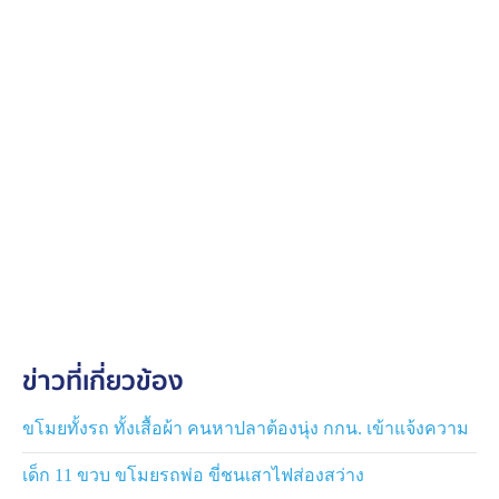
แดง ทะเบียน 2กถ ขอนแก่น 2891 รถที่ถูกขโมย 844 มีโอ
สีฟ้า รถกลุ่มขโมยรถ ตอนนี้รอรูปรถจากเจ้าของรถ คนร้าย
เสื้อสีน้ำเงินได้เดินมาดูลาดลาวถึงบนตึก มาด้วยกันทั้งหมด
3 คน อายุ 25-35 ปี คาดว่าหลังจากขโมยรถแล้วน่าจะออก
ไปทางเส้นประชาสโมสร ใครพบเห็น โปรดแจ้งเบาะแสด่วน
นะครับขอบคุณมากครับ”
ต่อมาซึ่งผู้เสียหายได้นำคลิปวิดีโอจากกล้องวงจรปิดซึ่ง
บันทึกเหตุการณ์คนร้ายก่อเหตุขโมยรถดังกล่าวเป็นหลักฐาน
เข้าแจ้งความ กับตำรวจ สภ.เมืองขอนแก่น เพื่อให้ช่วยเร่ง
ติดตามคนร้ายมาดำเนินคดี และนำรถกลับคืน
ล่าสุดเมื่อวันที่ 28 พ.ค. 69 พ.ต.อ.ยศวัจน์ แก้วสืบธัญนิจ
ผกก.สภ.เมืองขอนแก่น เปิดเผยว่า ตำรวจสามารถจับกุมผู้ก่อ
ข่าวที่เกี่ยวข้อง
เหตุได้แล้ว 2 คน และกำลังเร่งติดตามคนร้ายอีก 1 คน คาด
ว่าจะได้ตัวเร็วๆนี้ ซึ่งเหตุการณ์เกิดขึ้นเมื่อวันที่ 26 พ.ค. 69
เวลาประมาณ 10.00 น. คนร้ายจำนวน 3 คน ก่อเหตุงัด
ขโมยทั้งรถ ทั้งเสื้อผ้า คนหาปลาต้องนุ่ง กกน. เข้าแจ้งความ
ขโมยรถจักรยานยนต์ สีดำ-แดง ของผู้เสียหายที่จอดไว้
เด็ก 11 ขวบ ขโมยรถพ่อ ขี่ชนเสาไฟส่องสว่าง
ภายในโรงพยาบาลศูนย์ขอนแก่น แม้ผู้เสียหายจะล็อกคอรถ