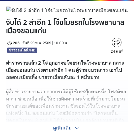
จับได้ 2 ล่าอีก 1 โจ๋ขโมยรถในโรงพยาบาล
เมืองขอนแก่น
206
วันที่ 29 พ.ค. 2569 | 10.09 น.
ข่าวออนไลน์7HD
24
แชร์
ตำรวจรวบแล้ว 2 โจ๋ อุกอาจขโมยรถในโรงพยาบาล กลาง
เมืองขอนแก่น เร่งตามล่าอีก 1 คน ผู้ร่วมขบวนการ เอาไป
ถอดทะเบียนทิ้ง ขายรถเถื่อนคันละ 1 หมื่นบาท
ผู้สื่อข่าวรายงานว่า จากกรณีมีผู้ใช้เฟซบุ๊กคนหนึ่ง โพสต์ขอ
ความช่วยเหลือ เพื่อให้ช่วยติดตามคนร้ายที่เข้ามาขโมยรถ
จักรยานยนต์ของเพื่อนร่วมงาน ซึ่งจอดไว้ในโรงพยาบาล
แห่งหนึ่ง ใน จ.ขอนแก่น โดยมีข้อความว่า “ใครพบเห็น
บุคคลในภาพ 3 คน!! !! ได้ทำการขโมยรถจักรยานยนต์เจ้า
หน้าที่ในโรงพยาบาล(ศูนย์ขอนแก่น) เป็นมอเตอร์ไซค์เวฟสี
ดูเพิ่มเติม