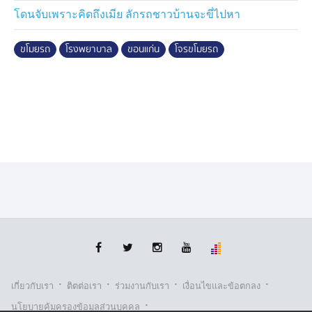
ไว้อย่างแน่นหนา แต่คนร้ายยังลงมือก่อเหตุ ก่อนหลบหนีไป
โดนจับเพราะคิดถึงเมีย ลักรถชาวบ้านจะขี่ไปหา
โดยพฤติกรรมทั้งหมดถูกบันทึกภาพจากกล้องวงจรปิดไว้
อย่างชัดเจน จึงสั่งการให้ฝ่ายสืบสวนเร่งติดตามตัวผู้ก่อเหตุ
ขโมยรถ
โรงพยาบาล
ขอนแก่น
โจรขโมยรถ
กระทั่งเมื่อช่วงบ่ายของวันที่ 28 พ.ค. 69 ที่ผ่านมา ชุด
สืบสวนสามารถจับกุม นายเวฟ (นามสมมุติ) อายุ 19 ปี ผู้
ร่วมก่อเหตุได้ พร้อมตรวจยึดรถจักรยานยนต์ที่ใช้ก่อเหตุ
เสื้อผ้า และรองเท้าที่สวมใส่ในวันเกิดเหตุ ได้ที่ห้องพักแห่ง
หนึ่ง ซอยศรีจันทร์ 10/1 ต่อเนื่อง บริเวณถนนเลี่ยงเมือง
ขอนแก่น ต.พระลับ อ.เมืองขอนแก่น ก่อนจะนำเจ้าหน้าที่
ไปชี้จุดที่นำรถมาถอดป้ายทะเบียนและป้าย พ.ร.บ.ออก ในป่า
ข้าทางริมถนนเลี่ยงเมือง นอกจากนี้ ระหว่างคุมตัวยังรับว่า
ได้เสพยาบ้ามาก่อนถูกจับกุม
จากการสืบสวนขยายผลเพิ่มเติม พบว่า นายทวีชัย อายุ 20 ปี
มีพฤติการณ์รับซื้อรถจักรยานยนต์ที่ได้มาจากการลักทรัพย์
ผ่านช่องทางออนไลน์ ในราคา 10,000 บาท เจ้าหน้าที่จึง
·
·
·
·
เกี่ยวกับเรา
ติตต่อเรา
ร่วมงานกับเรา
เงื่อนไขและข้อตกลง
เข้าตรวจค้นและควบคุมตัวไว้ได้ ภายในหมู่บ้านเอื้ออาทร
·
ต.เมืองเก่า อ.เมืองขอนแก่น พร้อมตรวจพบข้อมูลการซื้อ
นโยบายคุ้มครองข้อมูลส่วนบุคคล