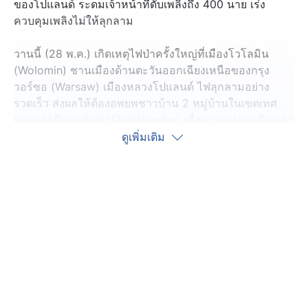
ของโปแลนด์ ระดมเจ้าหน้าที่ดับเพลิงถึง 400 นาย เร่ง
ควบคุมเพลิงไม่ให้ลุกลาม
วานนี้ (28 พ.ค.) เกิดเหตุไฟป่าครั้งใหญ่ที่เมืองโวโลมิน
(Wolomin) ชานเมืองด้านตะวันออกเฉียงเหนือของกรุง
วอร์ซอ (Warsaw) เมืองหลวงโปแลนด์ ไฟลุกลามอย่าง
รวดเร็ว ส่งผลให้ต้องอพยพชาวบ้าน 2 หมู่บ้านในเขตเทศ
บาลสตานิสลาฟอฟ (Stanislawów) เพื่อความปลอดภัย และ
ปิดถนนหมายเลข 50 ขณะเดียวกัน ทางการโปแลนด์สั่ง
ดูเพิ่มเติม
ระดมกำลังเจ้าหน้าที่ดับเพลิงประมาณ 400 นาย และรถดับ
เพลิง 75 คัน รวมถึงเครื่องบินดับเพลิง 4 ลำ และ
เฮลิคอปเตอร์อีก 1 ลำ เข้าควบคุมไฟให้อยู่ในวงจำกัด ขณะ
นี้ยังไม่มีรายงานความเสียหายต่อชีวิตและทรัพย์สิน
เจ้าหน้าที่ระบุว่าสภาพลมแรง ประกอบกับอากาศร้อนจัด
และแห้งแล้ง เป็นอุปสรรคในการควบคุมไฟ ซึ่งยังคงลุกลาม
อย่างต่อเนื่องตลอดคืนจนถึงวันนี้ จึงขอร้องประชาชนใน
พื้นที่ลดการใช้น้ำ เพื่อให้มีปริมาณน้ำเพียงพอในการรับมือ
ไฟป่าครั้งนี้