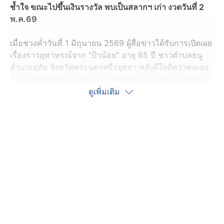
ช้ำใจ ขณะไปขึ้นเงินรางวัล พบเป็นสลากฯ เก่า งวดวันที่ 2
พ.ค.69
เมื่อช่วงค่ำวันที่ 1 มิถุนายน 2569 ผู้สื่อข่าวได้รับการเปิดเผย
เรื่องราวอุทาหรณ์จาก “ป้าน้อย” อายุ 65 ปี ชาวตำบลธนู
อำเภออุทัย จังหวัดพระนครศรีอยุธยา หลังดีใจคิดว่าตนเอง
ถูกรางวัลเลขท้าย 2 ตัว หมายเลข 95 จากการออกรางวัล
สลากกินแบ่งรัฐบาลงวดวันที่ 1 มิถุนายน 2569 แต่สุดท้าย
ดูเพิ่มเติม
กลับพบว่าเป็นสลากฯ งวดเก่า ที่หมดอายุไปแล้ว
ป้าน้อย เล่าว่า ก่อนวันออกรางวัลได้ซื้อสลากกินแบ่งรัฐบาล
จากพ่อค้าเร่ ที่ปั่นจักรยานนำสลากฯ มาจำหน่ายภายใน
หมู่บ้าน โดยซื้อเลขลงท้าย 95 จำนวน 1 ใบ และเลข 09
หวยชุดอีก 2 ใบ กระทั่งเมื่อผลการออกรางวัลประกาศเลข
ท้าย 2 ตัวออกหมายเลข 95 จึงรีบนำสลากมาตรวจสอบ
และพบว่าตนเองถูกเลขดังกล่าวอยู่จริง ทำให้รู้สึกดีใจเป็น
อย่างมาก
ต่อมาช่วงเย็น ป้าน้อยเดินทางไปยังแผงจำหน่ายสลากกิน