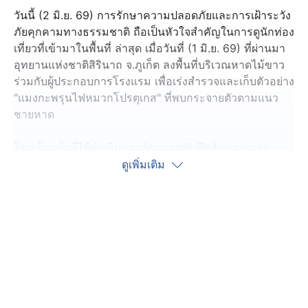
วันนี้ (2 มิ.ย. 69) การรักษาความปลอดภัยและการเฝ้าระวัง
ภัยคุกคามทางธรรมชาติ ถือเป็นหัวใจสำคัญในการดูนักท่อง
เที่ยวที่เข้ามาในพื้นที่ ล่าสุด เมื่อวันที่ (1 มิ.ย. 69) ที่ผ่านมา
อุทยานแห่งชาติสิรินาถ จ.ภูเก็ต ลงพื้นที่บริเวณหาดไม้ขาว
ร่วมกับผู้ประกอบการโรงแรม เพื่อเร่งสำรวจและเก็บตัวอย่าง
"แมงกะพรุนไฟหมวกโปรตุเกส" ที่พบกระจายตัวตามแนว
ชายหาด
โดยเจ้าหน้าที่ได้ดำเนินการวัดขนาดบันทึกลักษณะทาง
กายภาพ พร้อมทั้งเร่งวิเคราะห์หาสาเหตุของการพบ
ดูเพิ่มเติม
แมงกะพรุนพิษดังกล่าวในปริมาณมาก โดยพิจารณาจาก
ปัจจัยแวดล้อมอย่างรอบด้าน ทั้งสภาพอากาศ กระแสลม
และกระแสน้ำทะเล เพื่อนำข้อมูลไปใช้ในการวางมาตรการ
ป้องกันและแก้ไขปัญหาอย่างทันท่วงที
โดย​ แมงกะพรุนไฟหมวกโปรตุเกส จัดเป็นสายพันธุ์ที่มีพิษ
ร้ายแรง ซึ่งแม้ว่าจะตายแล้วก็ยังคงสามารถปล่อยพิษได้ โดย
ผู้ที่สัมผัสจะมีอาการปวดแสบปวดร้อน ผื่นไหม้ หายใจลำบาก