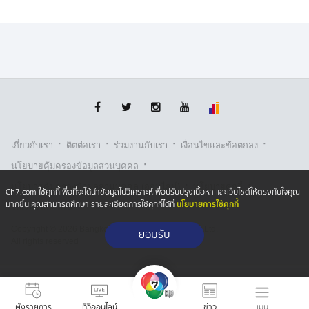
·
·
·
·
เกี่ยวกับเรา
ติตต่อเรา
ร่วมงานกับเรา
เงื่อนไขและข้อตกลง
·
นโยบายคุ้มครองข้อมูลส่วนบุคคล
·
·
นโยบายคุ้มครองข้อมูลส่วนบุคคล (ออนไลน์)
นโยบายคุกกี้
Ch7.com ใช้คุกกี้เพื่อที่จะได้นำข้อมูลไปวิเคราะห์เพื่อปรับปรุงเนื้อหา และเว็บไซต์ให้ตรงกับใจคุณ
นโยบายการใช้คุกกี้
มากขึ้น คุณสามารถศึกษา รายละเอียดการใช้คุกกี้ได้ที่
รับเรื่องร้องเรียน
Copyright © 2026 Bangkok Broadcasting & T.V. Co.,Ltd.
ยอมรับ
All rights reserved
เมนู
ผังรายการ
ทีวีออนไลน์
ข่าว