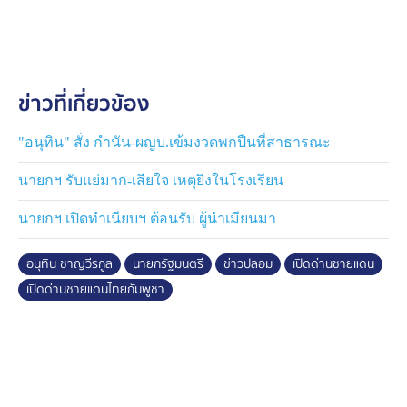
แต่ช่วงบ่าย กปช.จต. โดยหน่วยเฉพาะกิจนาวิกโยธิน จันทบุุ
รี ผลักดันบุคคลสัญชาติกัมพูชา จำนวน 47 คน ที่ผ่าน
กระบวนการยุติธรรมของไทยจนสิ้นสุดตามคำพิพากษาและ
พ้นโทษแล้ว ผ่านจุดผ่านแดนถาวรบ้านแหลม อำเภอ
ข่าวที่เกี่ยวข้อง
โป่งน้ำร้อน จังหวัดจันทบุรี โดยเป็นการดำเนินการตามขั้น
ตอนทางกฎหมายและเป็นความร่วมมือระหว่างหน่วยงาน
บังคับใช้กฎหมายที่เกี่ยวข้อง กลับกัมพูชา เมื่อเปิดประตูเล็ก
"อนุทิน" สั่ง กำนัน-ผญบ.เข้มงวดพกปืนที่สาธารณะ
ให้ออกไปแล้วก็ปิดทันที
นายกฯ รับแย่มาก-เสียใจ เหตุยิงในโรงเรียน
นายกฯ เปิดทำเนียบฯ ต้อนรับ ผู้นำเมียนมา
อนุทิน ชาญวีรกูล
นายกรัฐมนตรี
ข่าวปลอม
เปิดด่านชายแดน
เปิดด่านชายแดนไทยกัมพูชา