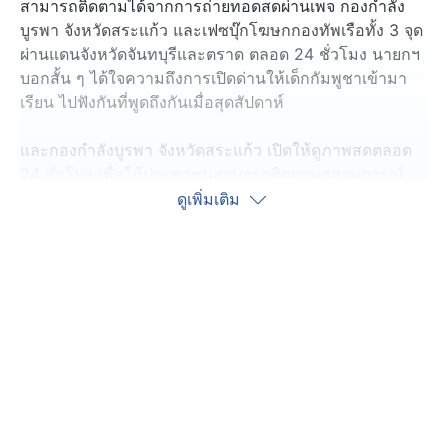
สามารถติดตามได้จากการถ่ายทอดสดผ่านเพจ กองกำลัง
บูรพา จังหวัดสระแก้ว และเฟซบุ๊กโฆษกกองทัพเรือทั้ง 3 จุด
ผ่านแดนจังหวัดจันทบุรีและตราด ตลอด 24 ชั่วโมง นายกฯ
บอกสั้น ๆ ได้ใจความถึงการเปิดด่านให้เด็กกัมพูชาเข้ามา
เรียน ไปฟังกันที่พูดถึงกันเมื่อสุดสัปดาห์
และกองกำลังบูรพา จังหวัดสระแก้ว เปิดให้ดูภาพสดตลอด
24 ชั่วโมง เพื่อให้ประชาชนสามารถติดตามสถานการณ์
จริงได้อย่างต่อเนื่อง เพื่อยืนยันว่าด่านชายแดนยังคงปิด ตาม
ดูเพิ่มเติม
มาตรการที่หน่วยงานด้านความมั่นคงกำหนดไว้
เช่นเดียวกับ กองกำลังป้องกันชายแดนจันทบุรีและตราด
หรือ กปช.จต. ที่ประชาชนติดตามได้จาก เฟซบุ๊ก โฆษก
กองทัพเรือ จากประตูจุดผ่านแดนถาวรทั้งหมด 3 แห่ง ว่า
ด่านชายแดนยังคงอยู่ภายใต้มาตรการควบคุมอย่างเข้มงวด
โดยการผ่านเข้า-ออก จะได้รับอนุญาตเฉพาะกรณีที่เป็นไป
ตามกฎหมาย มาตรการด้านความมั่นคง หรือเหตุผลด้าน
มนุษยธรรมที่จำเป็นเท่านั้น