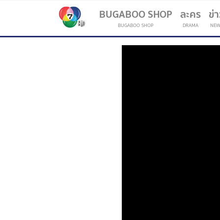
BUGABOO SHOP
ละคร
ข่
BUGABOO SHOP
DRAMA
NEW