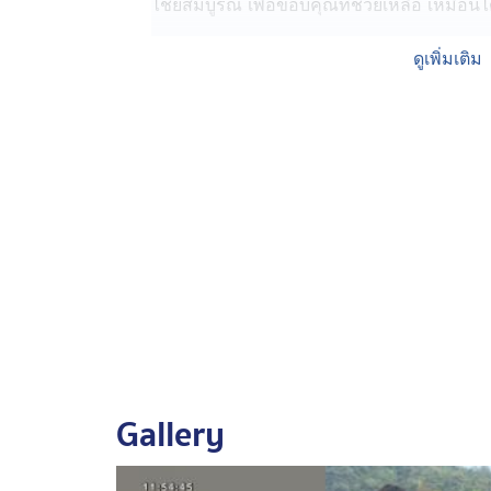
ไชยสมบูรณ์ เพื่อขอบคุณที่ช่วยเหลือ เหมือนได
เมื่อวานนี้ทั้ง 5 คน หมออนุญาตให้ออกจากโ
ดูเพิ่มเติม
ยติงลี่ ที่กำลังทำงานทะลวงน้ำออก อยู่ที่ปลาย
อาจาร์ยติงลี่ บอกว่า เมื่อเห็นทั้งหมดปลอดภัย 
ของทีมงาน หลังจากนั้นก็ขอให้เขาตัวแลตัวเอ
2 คน ที่ยังติดในถ้ำ ทีมกู้ภัยยังเร่งทำงานแข่ง
โดยนำรถแบ็กโฮ เข้าเคลียร์พื้นที่ปิดน้ำที่จะ
ให้ได้มากที่สุด และตอนนี้ก็มีอุปสรรคมีฝนต
ตั้งแต่โถงแรก
อาจาร์ยติงลี่ ยังเปิดภาพมุดเข้าไปภายในถ้ำแคบ
ขวางทาง ทีมกู้ภัยต้องหมอบ-คลานตั้งแต่ทางเข
Gallery
ปอนด์ จักรกฤษณ์ โพสต์คลิปบรรยากาศหน้าถ
งาน ณ ตอนนี้ วังเวงมาก เหลือคนทำงานอยู่เพีย