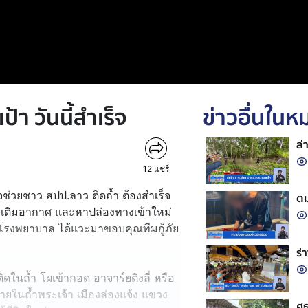
้า วันนี้สำเร็จ
ข่าวอื่นใน
ล่
12
แชร์
กิจช่วยชาว สปป.ลาว ติดถ้ำ ต้องสำเร็จ
ตม
ำ เติมอากาศ และหาปล่องทางเข้าใหม่
ากโรงพยาบาล ได้แวะมาขอบคุณทีมกู้ภัย
ร่
ในถ้ำ โผเข้ากอด อาจาร์ยติงลี่ หรือ
ภายในถ้ำพระเจ้า เมืองล่องแจ้ง แขวง
ศธ