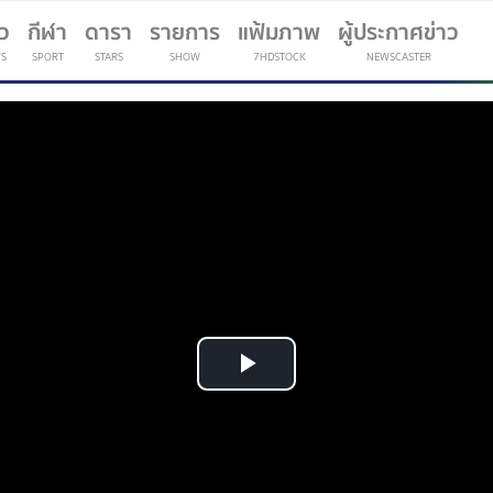
าว
กีฬา
ดารา
รายการ
แฟ้มภาพ
ผู้ประกาศข่าว
S
SPORT
STARS
SHOW
7HDSTOCK
NEWSCASTER
(current)
Play
Video