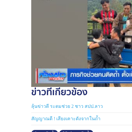
จนเมื่อ 4 ทุ่ม ปอนด์ จักรกฤษณ์ โพสต์ข้อความ
หน้าถ้ำ พรุ่งนี้เราต้องจบ ก็คือหมายถึงวันนี้ ภา
ต้องจบ
ล่าสุด ทีมข่าว 7HD ได้โทรไปสอบถามความคื
บอกว่า ตอนนี้ทีมกู้ภัยกำลังเร่งทำงาน ประช
วันที่มีข่าวดี
ข่าวที่เกี่ยวข้อง
ลุ้นข่าวดี ระดมช่วย 2 ชาว สปป.ลาว
สัญญาณดี ! เสียงเคาะดังจากในถ้ำ