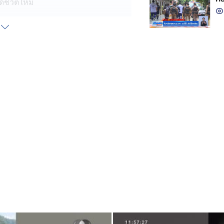
้ชีวิตใหม่
รงพยาบาล แล้วบังเอิญมาเจอ อาจาร์
ถ้ำ
ก็รู้สึกตื้นตันใจ เพราะนี่คือความสำเร็จ
งดี ๆ ส่วนภารกิจค้นหา-ช่วยเหลืออีก
กับเวลา
ไหลเข้าถ้ำ พร้อมสูบน้ำออกจากโถงถ้ำ
กตลอดเวลา น้ำท่วมปิดทางเข้า-ออก
 ๆ ที่เรียกว่าเป็นรูหนู บางจุดมีหิน
้า ซึ่งมีน้ำขังตลอดเส้นทาง
้ำ เขียนข้อความบรรยาย สถานที่หน้า
งเท่านี้ จากเดิมมีเพียบ