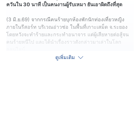
ควันใน 30 นาที เป็นคนงานผู้รับเหมา ยันเอาผิดถึงที่สุด
(3 มิ.ย.69) จากกรณีคนร้ายบุกห้องพักนักท่องเที่ยวหญิง
ภายในรีสอร์ท บริเวณอ่าวช่อ ในพื้นที่เกาะเสม็ด จ.ระยอง
โดยหวังจะทำร้ายและกระทำอนาจาร แต่ผู้เสียหายต่อสู้จน
คนร้ายหนีไป และได้นำเรื่องราวดังกล่าวมาเล่าในโลก
ออนไลน์
ดูเพิ่มเติม
ล่าสุดทางโรงแรมดังกล่าวออกมาชี้แจงเหตุการณ์ที่เกิดขึ้น ผู้
จัดการฝ่ายบุคคล (GHRM) ของโรงแรม เปิดเผยถึง
เหตุการณ์ที่ได้รับฟังจากผู้เสียหายว่า เหตุเกิดเมื่อเวลา
ประมาณ 01.00 น. ของวันที่ 30 พฤษภาคมที่ผ่านมา ขณะที่
ผู้เสียหาย (ลูกค้าผู้หญิง) กำลังอาบน้ำ ส่วนแฟนหนุ่มออกไป
เดินนอกห้องพัก
เมื่อผู้เสียหายออกมาจากห้องน้ำ เห็นห้องปิดไฟก็เอะใจ และ
สังเกตเห็นเงาตะคุ่ม ๆ อยู่บริเวณหน้าต่าง จึงรเปิดไฟ ทันใด
นั้น คนร้ายซึ่งอยู่ในสภาพถอดเสื้อเอามาคลุมหน้า พุ่งเข้ามา
ปิดปากผู้เสียหาย ผู้เสียหายได้ต่อสู้ ใช้มือข่วนที่หน้า จนผ้าที่