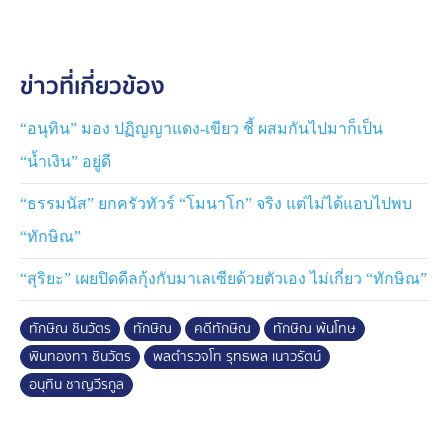
เช่นเดียวกับนายกฯ อนุทิน บอกรู้เรื่องนี้จากข่าวแล้ว ก็ขอ
แสดงความยินดีกับนายทักษิณ ด้วย และบอกนักข่าวด้วยว่า
วันนี้เป็นวันมงคล ขอไม่พูดเรื่องอื่นนะ
ข่าวที่เกี่ยวข้อง
ส่วนเลขาธิการพรรคเพื่อไทย นายประเสริฐ จันทรรวงทอง
บอกว่า เป็นเรื่องน่ายินดี ส่วนตัวยังไม่ได้โทรศัพท์แสดงความ
“อนุทิน” มอง ปฏิญญาแดง-เขียว ชี้ ผสมกันไปมาก็เป็น
ยินดี แต่หากมีโอกาสก็จะขอคำแนะนำ
“น้ำเงิน” อยู่ดี
“ธรรมนัส” ยกครัวทัวร์ “โมนาโก” จริง แต่ไม่ได้แอบไปพบ
“ทักษิณ”
“สุริยะ” เผยปิดดีลกุ้งกับมาเลเซียด้วยตัวเอง ไม่เกี่ยว “ทักษิณ”
ทักษิณ ชินวัตร
ทักษิณ
คดีทักษิณ
ทักษิณ พ้นโทษ
พินทองทา ชินวัตร
พลตำรวจโท รุทธพล เนาวรัตน์
อนุทิน ชาญวีรกูล