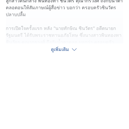
ลูกสาวคนกลาง พินทองทา ชินวัตร คุณากรวงศ์ ถึงกับน้ำตา
คลอตอนให้สัมภาษณ์ผู้สื่อข่าว บอกว่า ครอบครัวชินวัตร
ปลาบปลื้ม
การเปิดใจครั้งแรก หลัง "นายทักษิณ ชินวัตร" อดีตนายก
รัฐมนตรี ได้รับพระราชทานอภัยโทษ ซึ่งนางสาวพินทองทา
ชินวัตร คุณากรวงศ์ ถึงกับน้ำตาคลอ บอกว่า ครอบครัว
ปลาบปลื้มมากที่นายทักษิณฯ พ้นโทษ รวมถึงดีใจกับ
ดูเพิ่มเติม
ครอบครัวคนอื่น ๆ ที่ได้รับพระราชทานอภัยโทษ พร้อมระบุ
ว่า ตอนนี้นายทักษิณฯ อยู่บ้าน หลาน ๆ ไปหาตลอด หลัง
จากนี้คงจะไปไหนมาไหนกันสะดวกขึ้น ตอนนี้รู้สึกตื้นตันจน
พูดไม่ออก
ขณะที่ พลตำรวจโท รุทธพล เนาวรัตน์ รัฐมนตรีว่าการ
กระทรวงยุติธรรม ยืนยันว่า นายทักษิณ เป็นหนึ่งในรายชื่อที่
ได้รับพระราชทานอภัยโทษ ซึ่งตามกฏหมายให้พ้นโทษเลย
เพราะเหลือโทษไม่ถึง 1 ปี ตามมาตรา 8 ส่วนกำไล EM ก็
ปลดได้เลย รอคณะกรรมการดำเนินการตามขั้นตอน