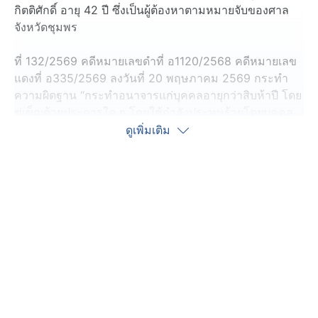
กิตติศักดิ์ อายุ 42 ปี ซึ่งเป็นผู้ต้องหาตามหมายจับของศาล
จังหวัดชุมพร
ที่ 132/2569 คดีหมายเลขดำที่ อ1120/2568 คดีหมายเลข
แดงที่ อ335/2569 ลงวันที่ 20 พฤษภาคม 2569 กระทำ
ความผิดฐาน “กระทำอนาจารแก่บุคคลอายุกว่าสิบห้าปี โดย
ขู่เข็ญด้วยประการใด ๆ โดยใช้กำลังประทุษร้ายโดยบุคคล
นั้นอยู่ในภาวะที่ไม่สามารถขัดขืนได้ พาผู้อื่นไปเพื่ออนาจาร
ดูเพิ่มเติม
โดยใช้กำลังประทุษร้ายหรือใช้วิธีข่มขืนในด้วยประการ
ใดๆ”
โดยสามารถจับกุมตัวได้ที่สถานีรถไฟในพื้นที่ ต.ท่าตะเภา
อ.เมือง จ.ชุมพร
พฤติการณ์ เจ้าหน้าที่ชุดสืบสวน สืบทราบว่า นายกิตติศักดิ์ ผู้
ต้องหา ได้ย้ายไปทำงานอยู่ กทม. และจากการสืบสวนหา
ข่าวทราบว่า นายกิตติศักดิ์ ได้ซื้อตั๋วโดยสารเพื่อจะเดินทาง
โดยรถไฟ ออกเดินทางจากสถานีกรุงเทพอภิวัฒน์