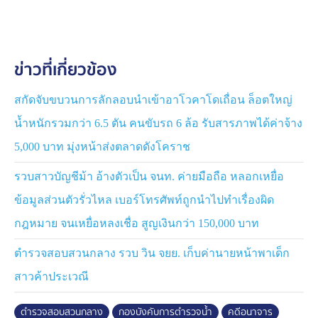
เจ้าหน้าที่ชุดสืบสวนจึงได้ส่งกำลังเฝ้าสังเกตการณ์ กระทั่งพบ
นายกิตติศักดิ์ เดินอยู่ริมชานชาลาจึงได้แสดงตัวว่าเป็นเจ้า
หน้าที่ตำรวจ ซึ่งนายกิตติศักดิ์ ไม่ได้แสดงท่าทีขัดขืน ได้
ข่าวที่เกี่ยวข้อง
แสดงหมายจับ และทำการจับกุมดังกล่าว
จากการสอบถามข้อมูล ทราบว่า ผู้ต้องหาได้รู้จักผู้หญิงคน
สกัดจับขบวนการลักลอบนำเข้าอาโวคาโดเถื่อน ล็อตใหญ่
หนึ่งผ่านช่องทาง IG ทราบข้อมูลว่าทำงานเป็นผู้ช่วย
น้ำหนักรวมกว่า 6.5 ตัน คนขับรถ 6 ล้อ รับสารภาพได้ค่าจ้าง
เภสัชกร อายุ 28 ปี อยู่ จ.ภูเก็ต หลังจากพูดคุยผ่าน IG อยู่
5,000 บาท มุ่งหน้าส่งตลาดดังโคราช
ประมาณ 3 เดือน จึงนัดพบกัน โดยฝ่ายชายนัดเจอฝ่ายหญิง
ที่ จ.ชุมพร
รวบสาวบัญชีม้า อ้างตัวเป็น จนท. ค่ายมือถือ หลอกเหยื่อ
ข้อมูลส่วนตัวรั่วไหล เบอร์โทรศัพท์ถูกนำไปทำเรื่องผิด
วันเกิดเหตุพี่สาวของผู้หญิงคนดังกล่าวได้ขับรถไปส่งผู้เสีย
หายที่บริเวณศาลหลักเมืองชุมพร ผู้ต้องหามารับตัวผู้หญิง
กฎหมาย จนเหยื่อหลงเชื่อ สูญเงินกว่า 150,000 บาท
เข้าไปที่บ้านพัก
ตำรวจสอบสวนกลาง รวบ วิน จยย. เก็บค่านายหน้าพาเด็ก
หลังจากนั้นก็แยกย้ายกันไป ผู้ต้องหาอ้างว่าไม่มีความ
สาวค้าประเวณี
สัมพันธ์กัน และต่อมาทราบว่าฝ่ายหญิงได้แจ้งความที่
สภ.เมืองชุมพร ให้ดำเนินคดี กับผู้ต้องหา ว่า ผู้ต้องหาก่อเหตุ
ตำรวจสอบสวนกลาง
กองบังคับการตำรวจน้ำ
คดีอนาจาร