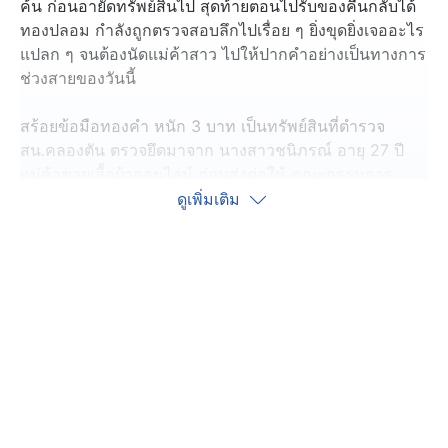
ค้น ก่อนอายัดทรัพย์สินไป สุดท้ายตอนไปรับของคืนกลับได้
ทองปลอม กำลังถูกตรวจสอบลึกไปเรื่อย ๆ ยิ่งขุดยิ่งเจออะไร
แปลก ๆ จนต้องนัดแม่ค้าสาว ไปให้ปากคำอย่างเป็นทางการ
ช่วงสายของวันนี้
สร้อยข้อมือทองคำ หนัก 3 บาท เป็นทรัพย์สินที่ตำรวจ
สน.คลองตัน ตรวจยึดมาจาก นางสาวชนิภรณ์ อายุ 27 ปี
แม่ค้าขายเสื้อผ้าออนไลน์ ก่อนส่งต่อให้ คณะกรรมการ
ป้องกันและปราบปรามยาเสพติด หรือ ป.ป.ส. ตามขั้นตอน
ดูเพิ่มเติม
ผู้เสียหาย เล่าย้อนวันเกิดเหตุ 25 มิถุนายนปีที่แล้ว เวลา
ประมาณ 11.00 น. จู่ ๆ มีตำรวจ สน.คลองตัน บุกตรวจค้น
บ้าน โดยมีหมายจับ แต่ไม่มีหมายค้น
อ้างว่าเป็นการขยายผลจับกุมแฟนหนุ่มในคดียาเสพติด ผล
การตรวจค้นภายในบ้านไม่พบสิ่งผิดกฎหมาย แต่ตำรวจก็นำ
สร้อยคอทองคำ 5 บาท , สร้อยข้อมือ 3 บาท , เงินสด
60,000 บาท , นาฬิกาข้อมือนับสิบเรือน นำไปตรวจสอบว่า
เป็นทรัพย์สินที่ได้มาจากกระทำผิดหรือไม่