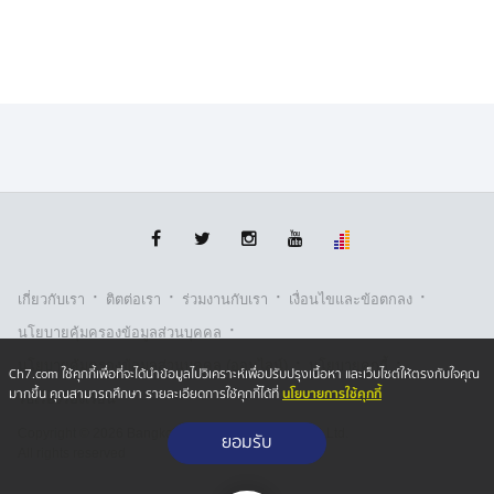
รายการ ที่แตกต่างกันคือ เงินสดระบุอายัดไว้แค่ 10,000
บาท ไม่ใช่ 60,000 บาท ธนบัตรสะสมรวมมูลค่า 5,362
บาท , iPad สีขาว 1 เครื่อง ไม่มีนาฬิกาข้อมือ ยี่ห้อ Tag
Heuer
เมื่อข้อเท็จจริงขัดแย้งกัน พลตำรวจตรี วิทวัฒน์ ชินคำ ผู้
บังคับการตำรวจนครบาล 5 จึงสั่งตั้ง พันตำรวจเอก ภูมิยศ
เหล็กกล้า รองผู้บังคับการตำรวจนครบาล 5 เป็นหัวหน้า
คณะกรรมการตรวจสอบข้อเท็จจริง เพื่อหาคำตอบว่าความ
จริง คืออะไร ทองหายจริง หรือไม่ ตำรวจปฏิบัติหน้าที่ถูก
ต้อง หรือมีปัญหากันแน่
·
·
·
·
เกี่ยวกับเรา
ติตต่อเรา
ร่วมงานกับเรา
เงื่อนไขและข้อตกลง
·
นโยบายคุ้มครองข้อมูลส่วนบุคคล
อีกข้อมูลที่น่าตกใจ ทนายรณณรงค์ บอกว่า คดีนี้มีผู้
·
·
นโยบายคุ้มครองข้อมูลส่วนบุคคล (ออนไลน์)
เกี่ยวข้อง ร่วม ๆ 20 คน ทั้งตำรวจ และพลเรือน ดูเผิน ๆ
นโยบายคุกกี้
Ch7.com ใช้คุกกี้เพื่อที่จะได้นำข้อมูลไปวิเคราะห์เพื่อปรับปรุงเนื้อหา และเว็บไซต์ให้ตรงกับใจคุณ
เหมือนเป็นขบวนการ
นโยบายการใช้คุกกี้
มากขึ้น คุณสามารถศึกษา รายละเอียดการใช้คุกกี้ได้ที่
รับเรื่องร้องเรียน
Copyright © 2026 Bangkok Broadcasting & T.V. Co.,Ltd.
ยอมรับ
อย่างไรก็ตาม 10.00 น.วันนี้ ผู้เสียหายจะเข้าให้ปากคำเพิ่ม
All rights reserved
เติม ที่กองบังคับการตำรวจนครบาล 5 เพื่อนับหนึ่งตรวจสอบ