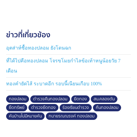
เธอพยายามชี้แจง แต่ตำรวจไม่ฟัง จึงร้องเรียนไปทาง ป.ป.ท.
และ ป.ป.ช. ระหว่างที่ยังไม่มีความคืบหน้า ก็มีตำรวจที่ไม่ใช่
ชุดจับกุม ไปขู่เธอถึงที่บ้าน ซึ่งเธอก็ได้แอบบันทึกคลิปไว้เป็น
ข่าวที่เกี่ยวข้อง
หลักฐาน
คดีก็ผ่านไปเรื่อย ๆ จนเมื่อวันที่ 9 กุมภาพันธ์ที่ผ่านมา เธอได้
อุตส่าห์ซื้อทองปลอม ยังโดนฉก
รับหนังสือจากเจ้าหน้าที่ ป.ป.ส. ให้ไปรับไอแพด และทองคืน
ที่ได้ไปคือทองปลอม โจรขโมยกำไลข้อเท้าหนูน้อยวัย 7
3 บาทคืน ผลปรากฎกลายเป็นทองปลอม เธอยืนยันได้ว่า
ทองที่ตำรวจยึดไป มีที่มาที่ไป สามารถตรวจสอบได้ และเป็น
เดือน
ทองจริง
ทองคำยัดไส้ ระบาดอีก รอบนี้เนียนเกือบ 100%
สรุปทรัพย์สินที่ถูกอายัดไป จากปากคำของผู้เสียหาย เธอ
ทองปลอม
ตำรวจคืนทองปลอม
ยึดทอง
สน.คลองตัน
บอกว่า ในวันที่เข้าตรวจค้น ทรัพย์สินที่ถูกอายัดไปมี สร้อย
คอทองคำ 5 บาท , สร้อยข้อมือ 3 บาท , เงินสด 60,000
ยึดทรัพย์
ตำรวจยึดทอง
ร้องเรียนตำรวจ
คืนทองปลอม
บาท , นาฬิกาข้อมือยี่ห้อ Tag Heuer อันนี้คือเฉพาะที่ยังไม่
ค้นบ้านไม่มีหมายค้น
ทนายรณณรงค์ ทองปลอม
คืน
ขณะที่ชุดสืบสวนบันทึกรายการทรัพย์สินที่อายัดไว้มี 11