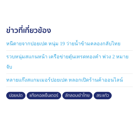
ตรวจสอบ พบเป็นบุคคลสัญชาติไทย ประกอบด้วยชาย 2 คน
และหญิง 1 คน โดยไม่สามารถแสดงหนังสือเดินทางหรือ
เอกสารการเดินทางได้
ข่าวที่เกี่ยวข้อง
จากการตรวจสอบเบื้องต้น ไม่พบว่าทั้ง 3 รายมีหมายจับหรือ
ประวัติเป็นบุคคลตามหมายเฝ้าระวังแต่อย่างใด เจ้าหน้าที่จึง
หนีตายจากปอยเปต หนุ่ม 19 ว่ายน้ำข้ามคลองกลับไทย
นำตัวทั้งหมดไปซักถามที่กองร้อยทหารพราน 1201 ซึ่งจาก
รวบหนุ่มสแกนหน้า เครือข่ายตุ๋นเทรดทองคำ พ่วง 2 หมาย
การสอบสวนทราบว่า ทั้งหมดได้เดินทางไปทำงานในพื้นที่
กรุงปอยเปต จังหวัดบันเตียเมียนเจย ประเทศกัมพูชา ตั้งแต่
จับ
เดือนมกราคม 2569 หลังเห็นประกาศรับสมัครงานผ่านกลุ่ม
ทลายแก๊งสแกมเมอร์ปอยเปต หลอกเปิดร้านค้าออนไลน์
หางานในปอยเปตบนเฟซบุ๊ก โดยมีการโฆษณาว่าเป็นงาน
ตอบแชท “ฟีลแฟน” ให้ค่าตอบแทนสูง
ปอยเปต
แก๊งคอลเซ็นเตอร์
ลักลอบเข้าไทย
สระแก้ว
หลังตกลงรับงาน ทั้งหมดได้เดินทางจากภูมิลำเนามายัง
สถานีขนส่งอรัญประเทศ ก่อนมีชาวไทยมารับและพาไปยัง
ช่องทางธรรมชาติบริเวณชายแดน จากนั้นมีชาวกัมพูชาพา
เดินเท้าลักลอบข้ามแดนเข้าไปยังฝั่งกัมพูชา ก่อนส่งต่อไปยัง
อาคารที่ใช้เป็นสถานที่ทำงานในพื้นที่ปอยเปต ซึ่งมีนายจ้าง