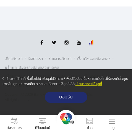
ชาวจีนเป็นผู้ควบคุม
ผู้ถูกจับกุมให้การว่า ได้ทำงานตอบแชทหลอกลวงใน
ลักษณะสร้างความสัมพันธ์เชิงชู้สาวเพื่อชักชวนเหยื่อร่วม
ลงทุน หรือที่เรียกว่า “ฟีลแฟน” ต่อเนื่องตั้งแต่เดือนมกราคม
จนถึงเดือนพฤษภาคม 2569 ต่อมาในช่วงปลายเดือน
พฤษภาคม เจ้าหน้าที่ฝ่ายความมั่นคงของกัมพูชาได้เปิด
ปฏิบัติการกวาดล้างขบวนการอาชญากรรมข้ามชาติและ
·
·
·
·
แก๊งคอลเซ็นเตอร์ในพื้นที่ปอยเปต ทำให้นายจ้างชาวจีนรีบ
เกี่ยวกับเรา
ติตต่อเรา
ร่วมงานกับเรา
เงื่อนไขและข้อตกลง
นำพนักงานจำนวนหนึ่งหลบหนีออกจากอาคารไปซ่อนตัวอยู่
·
นโยบายคุ้มครองข้อมูลส่วนบุคคล
ในห้องเช่าแห่งหนึ่ง และมีการกักขังพวกเขาไว้ตั้งแต่วันที่
·
·
นโยบายคุ้มครองข้อมูลส่วนบุคคล (ออนไลน์)
นโยบายคุกกี้
Ch7.com ใช้คุกกี้เพื่อที่จะได้นำข้อมูลไปวิเคราะห์เพื่อปรับปรุงเนื้อหา และเว็บไซต์ให้ตรงกับใจคุณ
20 พฤษภาคม ถึง 3 มิถุนายน 2569
นโยบายการใช้คุกกี้
มากขึ้น คุณสามารถศึกษา รายละเอียดการใช้คุกกี้ได้ที่
รับเรื่องร้องเรียน
กระทั่งช่วงเย็นวันที่ 4 มิถุนายน เจ้าหน้าที่ตำรวจกัมพูชาเข้า
Copyright © 2026 Bangkok Broadcasting & T.V. Co.,Ltd.
ยอมรับ
All rights reserved
ตรวจสอบพื้นที่ห้องเช่าดังกล่าว นายจ้างชาวจีนจึงปล่อยตัว
พนักงานทั้งหมดและหลบหนีออกจากพื้นที่ ทำให้ทั้ง 3 คน
อาศัยจังหวะดังกล่าวเดินทางย้อนกลับมาตามช่องทาง
ธรรมชาติ โดยอาศัยการสอบถามชาวบ้านในพื้นที่เพื่อหา
เมนู
ผังรายการ
ทีวีออนไลน์
ข่าว
ทางกลับสู่ชายแดนไทย เมื่อมาถึงแนวชายแดน ทั้งหมดได้