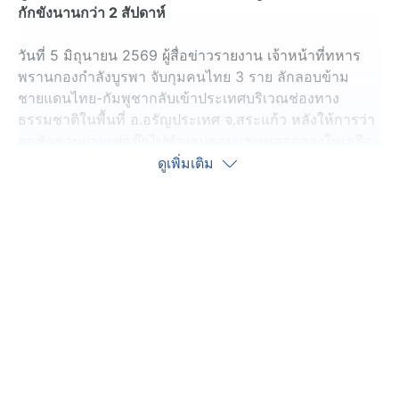
กักขังนานกว่า 2 สัปดาห์
วันที่ 5 มิถุนายน 2569 ผู้สื่อข่าวรายงาน เจ้าหน้าที่ทหาร
พรานกองกำลังบูรพา จับกุมคนไทย 3 ราย ลักลอบข้าม
ชายแดนไทย-กัมพูชากลับเข้าประเทศบริเวณช่องทาง
ธรรมชาติในพื้นที่ อ.อรัญประเทศ จ.สระแก้ว หลังให้การว่า
ถูกชักชวนผ่านเฟซบุ๊กไปทำงานตอบแชทหลอกลวงในเครือ
ข่ายคอลเซ็นเตอร์ฝั่งปอยเปต ก่อนถูกนายจ้างชาวจีนกักขังไว้
ดูเพิ่มเติม
ภายในห้องเช่านานกว่า 2 สัปดาห์ และอาศัยจังหวะที่เจ้า
หน้าที่กัมพูชาเข้าตรวจค้นหลบหนีกลับประเทศไทย
กองกำลังบูรพา โดยหน่วยเฉพาะกิจอรัญประเทศ มอบหมาย
ให้ ร้อย.ทพ.1201 (ชค.ทพ.12) จัดกำลังพลออกลาดตระเวน
เฝ้าตรวจและสกัดกั้นการกระทำผิดกฎหมายตามแนว
ชายแดน ในพื้นที่ระหว่างจุดตรวจ อ.13 – อ.14 บ้านดงงู
ตำบลป่าไร่ อำเภออรัญประเทศ จังหวัดสระแก้ว ระหว่าง
ปฏิบัติหน้าที่ เจ้าหน้าที่ตรวจพบบุคคลต้องสงสัยจำนวน 3
คน กำลังลักลอบเดินเท้าข้ามแดนเข้ามาในราชอาณาจักร
ไทยทางช่องทางธรรมชาติ จึงเข้าทำการควบคุมตัวและ