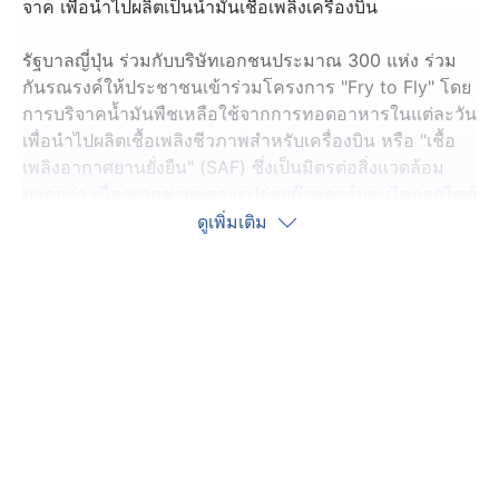
จาค เพื่อนำไปผลิตเป็นน้ำมันเชื้อเพลิงเครื่องบิน
รัฐบาลญี่ปุ่น ร่วมกับบริษัทเอกชนประมาณ 300 แห่ง ร่วม
กันรณรงค์ให้ประชาชนเข้าร่วมโครงการ "Fry to Fly" โดย
การบริจาคน้ำมันพืชเหลือใช้จากการทอดอาหารในแต่ละวัน
เพื่อนำไปผลิตเชื้อเพลิงชีวภาพสำหรับเครื่องบิน หรือ "เชื้อ
เพลิงอากาศยานยั่งยืน" (SAF) ซึ่งเป็นมิตรต่อสิ่งแวดล้อม
มากกว่า เนื่องจากช่วยลดการปล่อยก๊าซคาร์บอนไดออกไซด์
ได้สูงสุดถึง 80% เมื่อเทียบกับน้ำมันเชื้อเพลิงสำหรับเครื่อง
ดูเพิ่มเติม
บินทั่วไป
ญี่ปุ่น ตั้งเป้าหมายให้สายการบินต่าง ๆ เปลี่ยนมาใช้เชื้อเพลิง
ที่เป็นมิตรต่อสิ่งแวดล้อมให้ได้ถึง 10% ภายในปี 2573 จาก
ปัจจุบันใช้เพียง 0.3% ของปริมาณการใช้น้ำมันเชื้อเพลิง
เครื่องบินทั้งหมด จึงจำเป็นต้องขอรับบริจาคจากครัวเรือน
และร้านอาหารเพื่อให้ได้จำนวนมากที่สุด
ทั้งนี้ การนำ "เชื้อเพลิงอากาศยานยั่งยืน" มาใช้ถูกชะลอมา
นานเนื่องจากกระบวนการผลิตที่ซับซ้อนและมีต้นทุนสูง