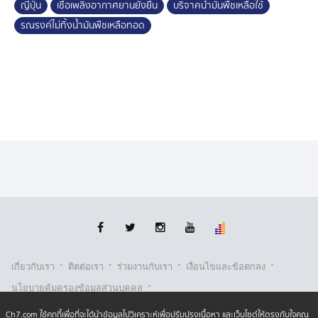
ญี่ปุ่น
เชื้อเพลิงอากาศยานยั่งยืน
บริจาคน้ำมันพืชเหลือใช้
รณรงค์ไม่ทิ้งน้ำมันพืชเหลือทอด
·
·
·
·
เกี่ยวกับเรา
ติตต่อเรา
ร่วมงานกับเรา
เงื่อนไขและข้อตกลง
·
นโยบายคุ้มครองข้อมูลส่วนบุคคล
·
·
นโยบายคุ้มครองข้อมูลส่วนบุคคล (ออนไลน์)
นโยบายคุกกี้
Ch7.com ใช้คุกกี้เพื่อที่จะได้นำข้อมูลไปวิเคราะห์เพื่อปรับปรุงเนื้อหา และเว็บไซต์ให้ตรงกับใจคุณ