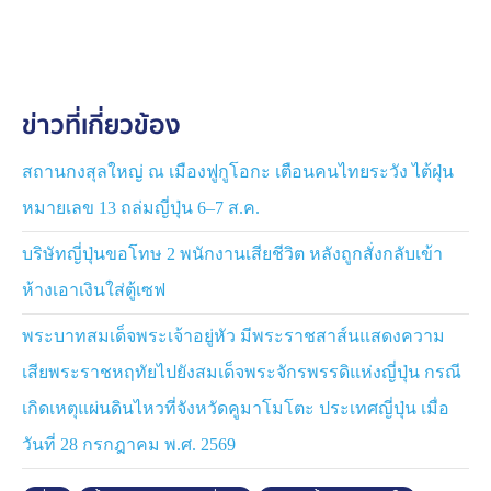
ตั้งแต่การรวบรวมวัตถุดิบ การบำบัด และการเติมไฮโดรเจน
ไปจนถึงการกลั่น
ข่าวที่เกี่ยวข้อง
สถานกงสุลใหญ่ ณ เมืองฟูกูโอกะ เตือนคนไทยระวัง ไต้ฝุ่น
หมายเลข 13 ถล่มญี่ปุ่น 6–7 ส.ค.
บริษัทญี่ปุ่นขอโทษ 2 พนักงานเสียชีวิต หลังถูกสั่งกลับเข้า
ห้างเอาเงินใส่ตู้เซฟ
พระบาทสมเด็จพระเจ้าอยู่หัว มีพระราชสาส์นแสดงความ
เสียพระราชหฤทัยไปยังสมเด็จพระจักรพรรดิแห่งญี่ปุ่น กรณี
เกิดเหตุแผ่นดินไหวที่จังหวัดคูมาโมโตะ ประเทศญี่ปุ่น เมื่อ
วันที่ 28 กรกฎาคม พ.ศ. 2569