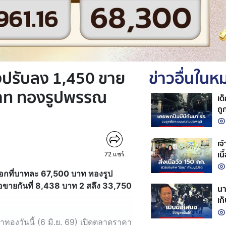
งปรับลง 1,450 ขาย
ข่าวอื่นใน
บาท ทองรูปพรรณ
เด
ถู
เจ
เน
72
แชร์
อกที่บาทละ 67,500 บาท ทองรูป
ขายกันที่ 8,438 บาท 2 สลึง 33,750
นา
เก
กล
วันนี้ (6 มิ.ย. 69) เปิดตลาดราคา