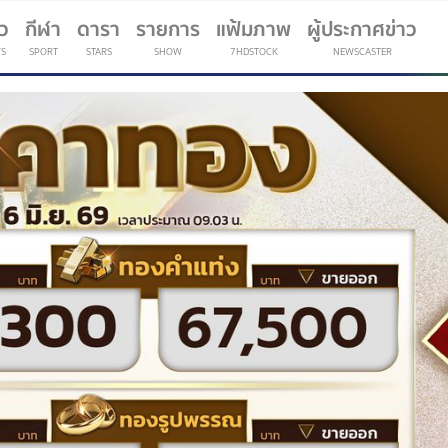
าว
กีฬา
ดารา
รายการ
แฟ้มภาพ
ผู้ประกาศข่าว
S
SPORT
STARS
SHOW
7HDSTOCK
NEWSCASTER
(current)