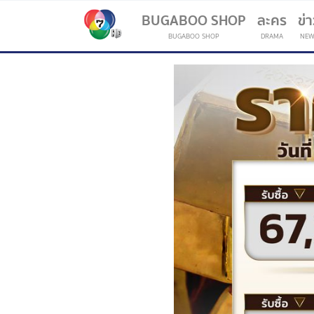
BUGABOO SHOP
ละคร
ข่
BUGABOO SHOP
DRAMA
NEW