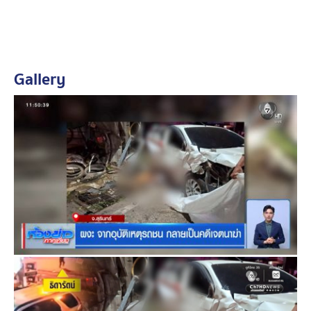
ช่วยเหลือนำตัวคนเจ็บส่งโรงพยาบาล ก่อนที่ชายคนขี่รถ
จักรยานยนต์ จะเสียชีวิตในเวลาต่อมา
ตามกระบวนการทางคดี ตำรวจต้องรอให้คนขับรถยนต์ ซึ่ง
Gallery
เป็นผู้รอดชีวิตเพียง 1 เดียว ออกจากโรงพยาบาล แล้วจึงนัด
มาสอบปากคำพร้อมแจ้งข้อกล่าวหา แต่ ตำรวจ สภ.เมือง
สุรินทร์ เจ้าของคดี ไม่รอช้า นำคลิปจากภาพกล้องติด
รถยนต์มาตรวจสอบกระทั่งพบหลักฐานสำคัญ นั้นคือคลิป
เสียงนี้
สำหรับเสียงในคลิป จับใจความได้ว่า ฝ่ายหญิงพยายามบอก
ฝ่ายชายว่าอย่าทำอย่างนี้ ฝ่ายชายก็บอกให้เธออยู่เฉย ๆ ถ้า
ยังอยากอยู่กับลูก จากนั้นก็เป็นเสียงการทำร้ายร่างกาย ฝ่าย
หญิงร้องด้วยความหวาดกลัว เธอถูกบังคับให้ขับรถออกไป
ก่อนตัดสินใจจอดรถ แล้ววิ่งหลบหนี
ท้ายคลิปจะได้ยิงเสียง ผู้หญิงปิดประตูรถฝั่งคนขับ และนี่คือ
หลักฐานต่อจากที่เธอปิดประตูรถ เป็นภาพ นางสาวธิดารัตน์
วิ่งหนีมาตามถนน เพื่อขอความช่วยเหลือจากพลเมืองดี ซึ่งก็