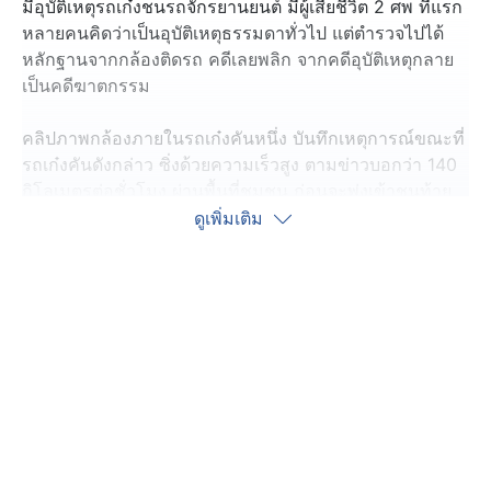
มีอุบัติเหตุรถเก๋งชนรถจักรยานยนต์ มีผู้เสียชีวิต 2 ศพ ทีแรก
หลายคนคิดว่าเป็นอุบัติเหตุธรรมดาทั่วไป แต่ตำรวจไปได้
หลักฐานจากกล้องติดรถ คดีเลยพลิก จากคดีอุบัติเหตุกลาย
เป็นคดีฆาตกรรม
คลิปภาพกล้องภายในรถเก๋งคันหนึ่ง บันทึกเหตุการณ์ขณะที่
รถเก๋งคันดังกล่าว ซิ่งด้วยความเร็วสูง ตามข่าวบอกว่า 140
กิโลเมตรต่อชั่วโมง ผ่านพื้นที่ชุมชน ก่อนจะพุ่งเข้าชนท้าย
รถจักรยานยนต์ แล้วภาพก็ตัดไป
ดูเพิ่มเติม
อุบัติเหตุนี้เกิดขึ้นเมื่อช่วงประมาณ 02.00 น. วันที่ 8
มิถุนายนที่ผ่านมา ตำรวจ สภ.เมืองสุรินทร์ รับแจ้งมีอุบัติเหตุ
รถเก๋งพุ่งชนท้ายรถจักรยานยนต์ บนถนนสายทุ่งโพธิ์-ท่า
สว่าง พื้นที่อำเภอเมืองสุรินทร์ ไปตรวจสอบพบมีหญิงสาว
เสียชีวิตในที่เกิดเหตุ 1 คน ทราบชื่อ นางสาวธิดารัตน์ อายุ
32 ปี และมีผู้ได้รับบาดเจ็บสาหัส เป็นชายที่ขี่รถจักรยานยนต์
1 คน ชื่อ นายณัฐนนท์
ส่วน นายอานนท์ ผู้ขับรถเก๋ง ได้รับบาดเจ็บเล็กน้อย ชาวบ้าน