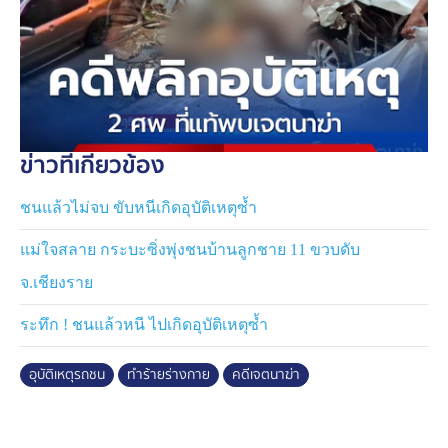
คือ นายณัฐนนท์ คนขี่รถจักรยานยนต์นั่นเอง
ตำรวจขยายผลเพิ่มเติม ทราบว่า ผู้หญิงในคลิปที่กำลังหนี
ตาย คือ นางสาวธิดารัตน์ ผู้เสียชีวิตจากอุบัติเหตุรถชน และ
เป็นเจ้าของรถเก๋งคันนี้ด้วย ส่วนเสียงผู้ชายในรถ ก็คือ นาย
อานนท์ คนขับรถยนต์
ข่าวที่เกี่ยวข้อง
ตำรวจสืบสวนข้อเท็จจริงเพิ่มเติม ทราบว่า นางสาวธิดารัตน์
ชนแล้วไม่จบ ขับหนีเกิดอุบัติเหตุซ้ำ
เป็นพนักงานของโรงแรมแห่งหนึ่ง ก่อนเลิกงาน ประมาณ
01.00 น. (8 มิ.ย.) นายอานนท์ ได้มาหาเธอ เพื่อง้อขอคืนดี
แม่ใจสลาย กระบะซิ่งพุ่งชนบ้านลูกชาย 11 ขวบดับ
และชวนไปกินข้าว ก่อนที่ทั้งคู่จะขับรถเก๋งออกมาด้วยกัน
จ.เชียงราย
ฝ่ายหญิงเป็นคนขับ นำมาสู่เหตุการณ์นี้
ระทึก ! ชนแล้วหนี ไปเกิดอุบัติเหตุซ้ำ
และเมื่อช่วงสายที่ผ่านมา ตำรวจได้เดินทางไปที่โรงพยาบาล
เพื่อคุมตัว นายอานนท์ มาสอบปากคำเพิ่มเติมที่โรงพัก เบื้อง
อุบัติเหตุรถชน
ทำร้ายร่างกาย
คดีเจตนาฆ่า
ต้นเขายังไม่ยอมพูดให้การใด ๆ ส่วนผลตรวจเลือด ไม่พบ
มึนเมาสุรา จึงมุ่งปมหึงหวง เพราะเมื่อวันที่ 24 พฤษภาคมที่
ผ่าน นายอานนท์ ได้ทำร้ายร่างกายฝ่ายหญิงแล้วครั้งหนึ่ง